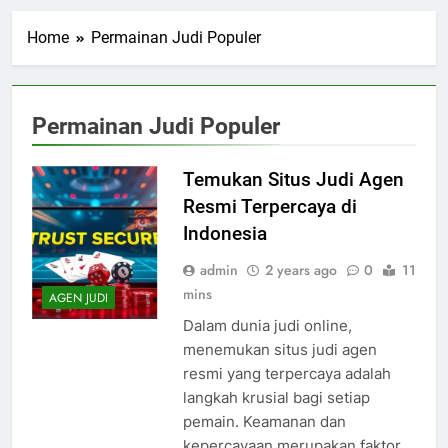
Home
Permainan Judi Populer
Permainan Judi Populer
Temukan Situs Judi Agen
Resmi Terpercaya di
Indonesia
admin
2 years ago
0
11
mins
AGEN JUDI
Dalam dunia judi online,
menemukan situs judi agen
resmi yang terpercaya adalah
langkah krusial bagi setiap
pemain. Keamanan dan
kepercayaan merupakan faktor