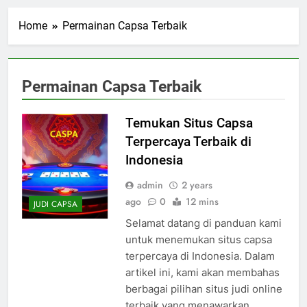
Home
Permainan Capsa Terbaik
Permainan Capsa Terbaik
Temukan Situs Capsa
Terpercaya Terbaik di
Indonesia
admin
2 years
ago
0
12 mins
JUDI CAPSA
Selamat datang di panduan kami
untuk menemukan situs capsa
terpercaya di Indonesia. Dalam
artikel ini, kami akan membahas
berbagai pilihan situs judi online
terbaik yang menawarkan