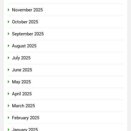
November 2025
October 2025
September 2025
August 2025
July 2025
June 2025
May 2025
April 2025
March 2025
February 2025
January 2025