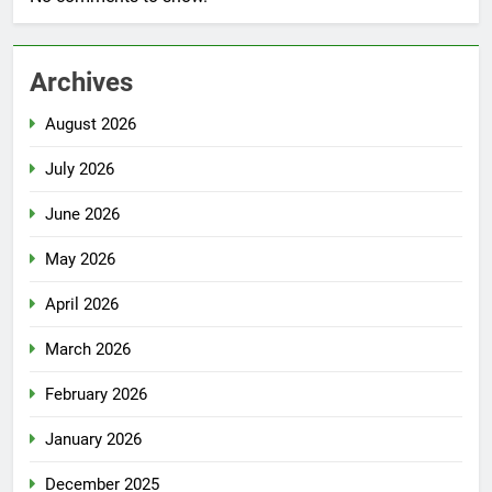
Archives
August 2026
July 2026
June 2026
May 2026
April 2026
March 2026
February 2026
January 2026
December 2025