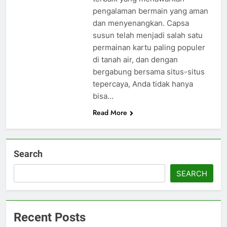
pengalaman bermain yang aman
dan menyenangkan. Capsa
susun telah menjadi salah satu
permainan kartu paling populer
di tanah air, dan dengan
bergabung bersama situs-situs
tepercaya, Anda tidak hanya
bisa…
Read More
Search
SEARCH
Recent Posts