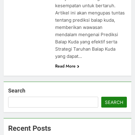
kesempatan untuk bertaruh.
Artikel ini akan mengupas tuntas
tentang prediksi balap kuda,
memberikan wawasan
mendalam mengenai Prediksi
Balap Kuda yang efektif serta
Strategi Taruhan Balap Kuda
yang dapat…
Read More
Search
SEARCH
Recent Posts