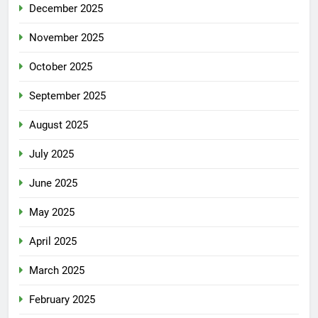
December 2025
November 2025
October 2025
September 2025
August 2025
July 2025
June 2025
May 2025
April 2025
March 2025
February 2025