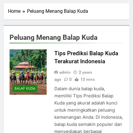
Home
Peluang Menang Balap Kuda
Peluang Menang Balap Kuda
Tips Prediksi Balap Kuda
Terakurat Indonesia
admin
2 years
ago
0
13 mins
Dalam dunia balap kuda,
BALAP KUDA
memiliki Tips Prediksi Balap
Kuda yang akurat adalah kunci
untuk meningkatkan peluang
kemenangan Anda. Di Indonesia,
balap kuda semakin populer dan
menyediakan berbagai