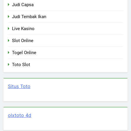
Judi Capsa
Judi Tembak Ikan
Live Kasino
Slot Online
Togel Online
Toto Slot
Situs Toto
olxtoto 4d