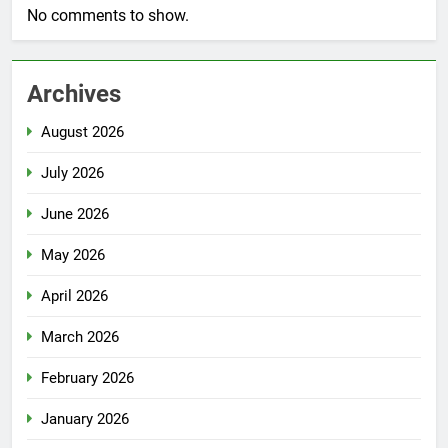
No comments to show.
Archives
August 2026
July 2026
June 2026
May 2026
April 2026
March 2026
February 2026
January 2026