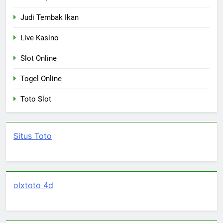
Judi Tembak Ikan
Live Kasino
Slot Online
Togel Online
Toto Slot
Situs Toto
olxtoto 4d