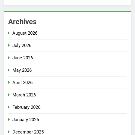
Archives
August 2026
July 2026
June 2026
May 2026
April 2026
March 2026
February 2026
January 2026
December 2025