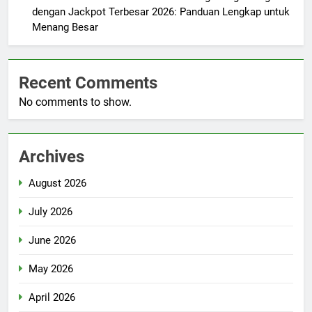
dengan Jackpot Terbesar 2026: Panduan Lengkap untuk
Menang Besar
Recent Comments
No comments to show.
Archives
August 2026
July 2026
June 2026
May 2026
April 2026