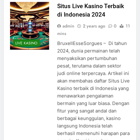
Situs Live Kasino Terbaik
di Indonesia 2024
admin
2 years ago
0
11
mins
BruxellEsseSorgues – Di tahun
LIVE KASINO
2024, dunia permainan telah
menyaksikan pertumbuhan
pesat, terutama dalam sektor
judi online terpercaya. Artikel ini
akan membahas daftar Situs Live
Kasino terbaik di Indonesia yang
menawarkan pengalaman
bermain yang luar biasa. Dengan
fitur yang sangat andal dan
berbagai keunggulan, kasino
langsung Indonesia telah
berhasil memenuhi harapan para