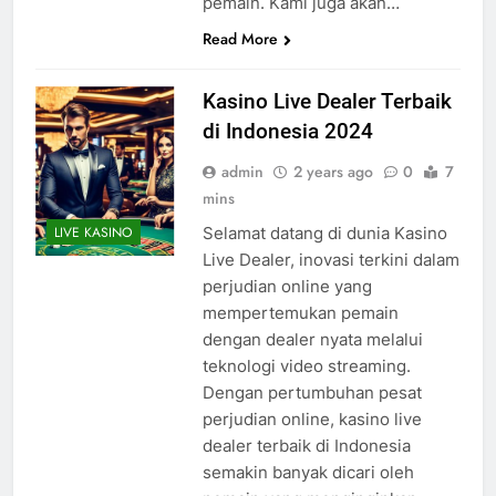
pemain. Kami juga akan…
Read More
Kasino Live Dealer Terbaik
di Indonesia 2024
admin
2 years ago
0
7
mins
Selamat datang di dunia Kasino
LIVE KASINO
Live Dealer, inovasi terkini dalam
perjudian online yang
mempertemukan pemain
dengan dealer nyata melalui
teknologi video streaming.
Dengan pertumbuhan pesat
perjudian online, kasino live
dealer terbaik di Indonesia
semakin banyak dicari oleh