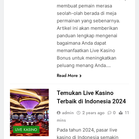
membuat pemain merasa
seolah-olah berada di meja
permainan yang sebenarnya.
Artikel ini akan memberikan
panduan lengkap mengenai
bagaimana Anda dapat
memanfaatkan Live Kasino
Bonus untuk meningkatkan
peluang menang Anda….
Read More
Temukan Live Kasino
Terbaik di Indonesia 2024
admin
2 years ago
0
11
mins
Pada tahun 2024, pasar live
LIVE KASINO
kasino di Indonesia semakin