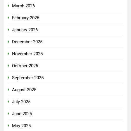
March 2026
February 2026
January 2026
December 2025
November 2025
October 2025
September 2025
August 2025
July 2025
June 2025
May 2025