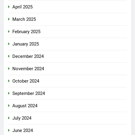
April 2025
March 2025
February 2025
January 2025
December 2024
November 2024
October 2024
September 2024
August 2024
July 2024
June 2024