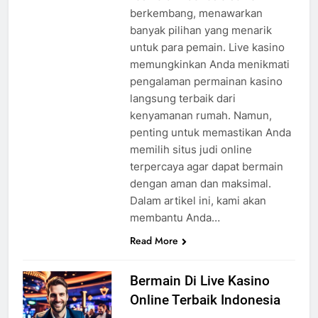
berkembang, menawarkan
banyak pilihan yang menarik
untuk para pemain. Live kasino
memungkinkan Anda menikmati
pengalaman permainan kasino
langsung terbaik dari
kenyamanan rumah. Namun,
penting untuk memastikan Anda
memilih situs judi online
terpercaya agar dapat bermain
dengan aman dan maksimal.
Dalam artikel ini, kami akan
membantu Anda…
Read More
Bermain Di Live Kasino
Online Terbaik Indonesia