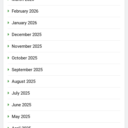
February 2026
January 2026
December 2025
November 2025
October 2025
September 2025
August 2025
July 2025
June 2025
May 2025