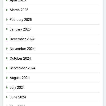
April 2025
March 2025
February 2025
January 2025
December 2024
November 2024
October 2024
September 2024
August 2024
July 2024
June 2024