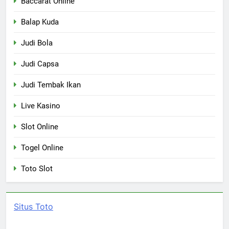
Baccarat Online
Balap Kuda
Judi Bola
Judi Capsa
Judi Tembak Ikan
Live Kasino
Slot Online
Togel Online
Toto Slot
Situs Toto