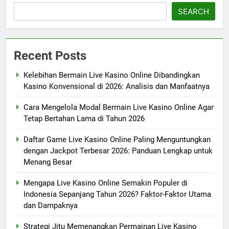
SEARCH
Recent Posts
Kelebihan Bermain Live Kasino Online Dibandingkan
Kasino Konvensional di 2026: Analisis dan Manfaatnya
Cara Mengelola Modal Bermain Live Kasino Online Agar
Tetap Bertahan Lama di Tahun 2026
Daftar Game Live Kasino Online Paling Menguntungkan
dengan Jackpot Terbesar 2026: Panduan Lengkap untuk
Menang Besar
Mengapa Live Kasino Online Semakin Populer di
Indonesia Sepanjang Tahun 2026? Faktor-Faktor Utama
dan Dampaknya
Strategi Jitu Memenangkan Permainan Live Kasino