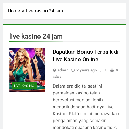
Home
live kasino 24 jam
live kasino 24 jam
Dapatkan Bonus Terbaik di
Live Kasino Online
admin
2 years ago
0
8
mins
Dalam era digital saat ini,
LIVE KASINO
permainan kasino telah
berevolusi menjadi lebih
menarik dengan hadirnya Live
Kasino. Platform ini menawarkan
pengalaman yang semakin
mendekati suasana kasino fisik,