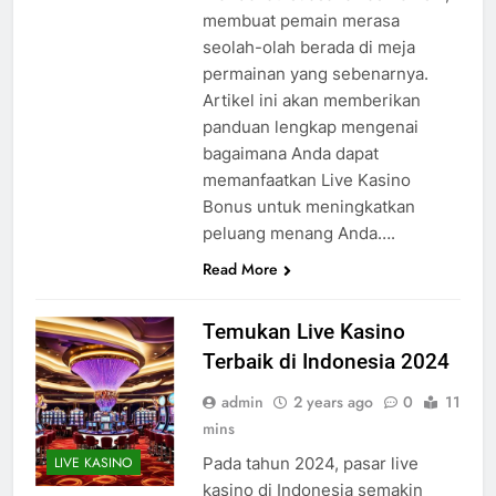
membuat pemain merasa
seolah-olah berada di meja
permainan yang sebenarnya.
Artikel ini akan memberikan
panduan lengkap mengenai
bagaimana Anda dapat
memanfaatkan Live Kasino
Bonus untuk meningkatkan
peluang menang Anda….
Read More
Temukan Live Kasino
Terbaik di Indonesia 2024
admin
2 years ago
0
11
mins
Pada tahun 2024, pasar live
LIVE KASINO
kasino di Indonesia semakin