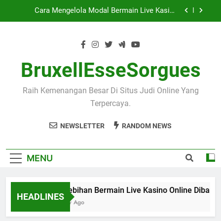
Skip
Analisis dan Manfaatnya
Cara Mengelola Modal Bermain Live Kasino
to
Online Agar Tetap Bertahan Lama di Tahun 2026
content
Daftar Game Live Kasino Online Paling
Menguntungkan dengan Jackpot Terbesar 2026:
Panduan Lengkap untuk Menang Besar
Mengapa Live Kasino Online Semakin Populer di
Indonesia Sepanjang Tahun 2026? Faktor-Faktor
BruxellEsseSorgues
Utama dan Dampaknya
Kelebihan Bermain Live Kasino Online
Dibandingkan Kasino Konvensional di 2026:
Raih Kemenangan Besar Di Situs Judi Online Yang
Analisis dan Manfaatnya
Cara Mengelola Modal Bermain Live Kasino
Terpercaya.
Online Agar Tetap Bertahan Lama di Tahun 2026
Daftar Game Live Kasino Online Paling
NEWSLETTER
RANDOM NEWS
Menguntungkan dengan Jackpot Terbesar 2026:
Panduan Lengkap untuk Menang Besar
Mengapa Live Kasino Online Semakin Populer di
Indonesia Sepanjang Tahun 2026? Faktor-Faktor
Utama dan Dampaknya
MENU
Kelebihan Bermain Live Kasino Online Dibanding
HEADLINES
1 Day Ago