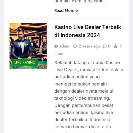
pemain. Kami juga akan…
Read More
Kasino Live Dealer Terbaik
di Indonesia 2024
admin
2 years ago
0
7
mins
Selamat datang di dunia Kasino
LIVE KASINO
Live Dealer, inovasi terkini dalam
perjudian online yang
mempertemukan pemain
dengan dealer nyata melalui
teknologi video streaming.
Dengan pertumbuhan pesat
perjudian online, kasino live
dealer terbaik di Indonesia
semakin banyak dicari oleh