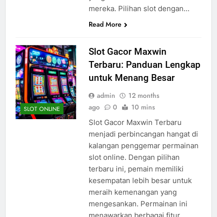
mereka. Pilihan slot dengan…
Read More
Slot Gacor Maxwin
Terbaru: Panduan Lengkap
untuk Menang Besar
admin
12 months
ago
0
10 mins
SLOT ONLINE
Slot Gacor Maxwin Terbaru
menjadi perbincangan hangat di
kalangan penggemar permainan
slot online. Dengan pilihan
terbaru ini, pemain memiliki
kesempatan lebih besar untuk
meraih kemenangan yang
mengesankan. Permainan ini
menawarkan berbagai fitur