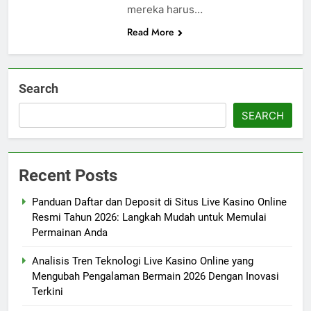
mereka harus…
Read More
Search
SEARCH
Recent Posts
Panduan Daftar dan Deposit di Situs Live Kasino Online
Resmi Tahun 2026: Langkah Mudah untuk Memulai
Permainan Anda
Analisis Tren Teknologi Live Kasino Online yang
Mengubah Pengalaman Bermain 2026 Dengan Inovasi
Terkini