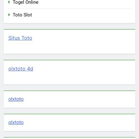
Togel Online
Toto Slot
Situs Toto
olxtoto 4d
olxtoto
olxtoto