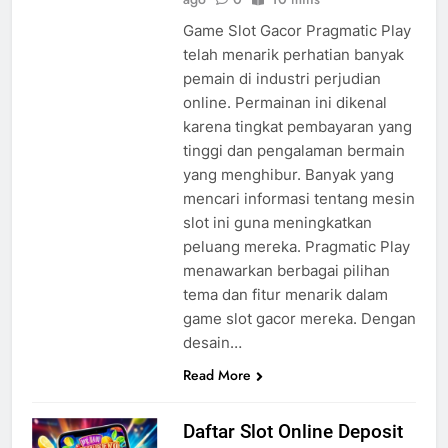
Game Slot Gacor Pragmatic Play
telah menarik perhatian banyak
pemain di industri perjudian
online. Permainan ini dikenal
karena tingkat pembayaran yang
tinggi dan pengalaman bermain
yang menghibur. Banyak yang
mencari informasi tentang mesin
slot ini guna meningkatkan
peluang mereka. Pragmatic Play
menawarkan berbagai pilihan
tema dan fitur menarik dalam
game slot gacor mereka. Dengan
desain…
Read More
Daftar Slot Online Deposit