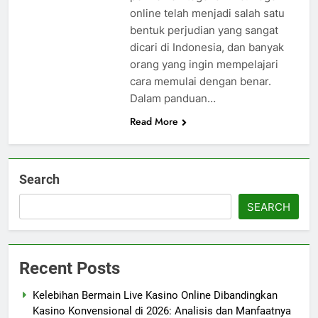
online telah menjadi salah satu
bentuk perjudian yang sangat
dicari di Indonesia, dan banyak
orang yang ingin mempelajari
cara memulai dengan benar.
Dalam panduan…
Read More
Search
SEARCH
Recent Posts
Kelebihan Bermain Live Kasino Online Dibandingkan
Kasino Konvensional di 2026: Analisis dan Manfaatnya