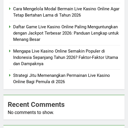
Cara Mengelola Modal Bermain Live Kasino Online Agar
Tetap Bertahan Lama di Tahun 2026
Daftar Game Live Kasino Online Paling Menguntungkan
dengan Jackpot Terbesar 2026: Panduan Lengkap untuk
Menang Besar
Mengapa Live Kasino Online Semakin Populer di
Indonesia Sepanjang Tahun 2026? Faktor-Faktor Utama
dan Dampaknya
Strategi Jitu Memenangkan Permainan Live Kasino
Online Bagi Pemula di 2026
Recent Comments
No comments to show.