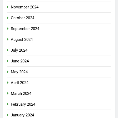
November 2024
October 2024
September 2024
August 2024
July 2024
June 2024
May 2024
April 2024
March 2024
February 2024
January 2024