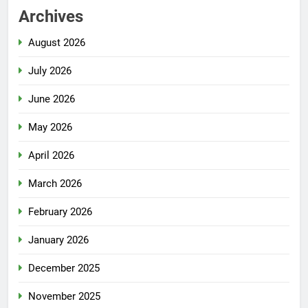
Archives
August 2026
July 2026
June 2026
May 2026
April 2026
March 2026
February 2026
January 2026
December 2025
November 2025