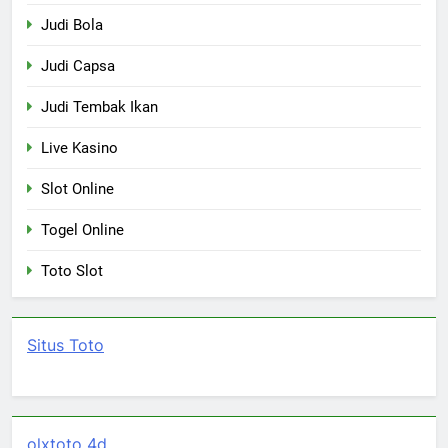
Judi Bola
Judi Capsa
Judi Tembak Ikan
Live Kasino
Slot Online
Togel Online
Toto Slot
Situs Toto
olxtoto 4d