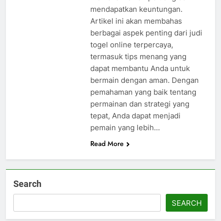
mendapatkan keuntungan.
Artikel ini akan membahas
berbagai aspek penting dari judi
togel online terpercaya,
termasuk tips menang yang
dapat membantu Anda untuk
bermain dengan aman. Dengan
pemahaman yang baik tentang
permainan dan strategi yang
tepat, Anda dapat menjadi
pemain yang lebih…
Read More
Search
SEARCH