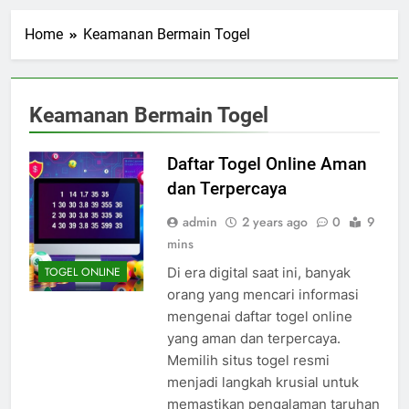
Home
Keamanan Bermain Togel
Keamanan Bermain Togel
Daftar Togel Online Aman
dan Terpercaya
admin
2 years ago
0
9
mins
Di era digital saat ini, banyak
TOGEL ONLINE
orang yang mencari informasi
mengenai daftar togel online
yang aman dan terpercaya.
Memilih situs togel resmi
menjadi langkah krusial untuk
memastikan pengalaman taruhan