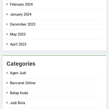
February 2024
January 2024
December 2023
May 2023
April 2023
Categories
Agen Judi
Baccarat Online
Balap Kuda
Judi Bola