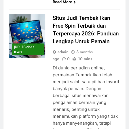
Read More
Situs Judi Tembak Ikan
Free Spin Terbaik dan
Terpercaya 2026: Panduan
Lengkap Untuk Pemain
JUDI TEMBAK
admin
3 months
IKAN
ago
0
10 mins
Di dunia perjudian online,
permainan Tembak Ikan telah
menjadi salah satu pilihan favorit
banyak pemain. Dengan
berbagai situs menawarkan
pengalaman bermain yang
menarik, penting untuk
menemukan platform yang tidak
hanya menyenangkan, tetapi