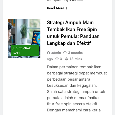
Read More
Strategi Ampuh Main
Tembak Ikan Free Spin
untuk Pemula: Panduan
Lengkap dan Efektif
JUDI TEMBAK
admin
3 months
IKAN
ago
0
13 mins
Dalam permainan tembak ikan,
berbagai strategi dapat membuat
perbedaan besar antara
kesuksesan dan kegagalan.
Salah satu strategi ampuh untuk
pemula adalah memanfaatkan
fitur free spin secara efektif.
Dengan memahami cara kerja