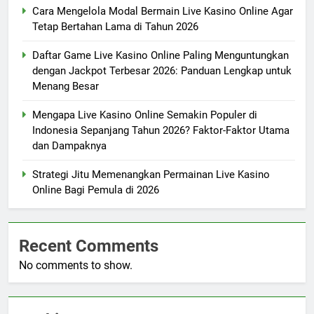
Cara Mengelola Modal Bermain Live Kasino Online Agar
Tetap Bertahan Lama di Tahun 2026
Daftar Game Live Kasino Online Paling Menguntungkan
dengan Jackpot Terbesar 2026: Panduan Lengkap untuk
Menang Besar
Mengapa Live Kasino Online Semakin Populer di
Indonesia Sepanjang Tahun 2026? Faktor-Faktor Utama
dan Dampaknya
Strategi Jitu Memenangkan Permainan Live Kasino
Online Bagi Pemula di 2026
Recent Comments
No comments to show.