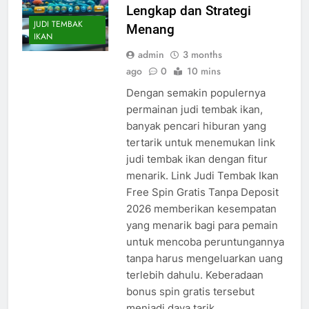
Lengkap dan Strategi
JUDI TEMBAK
Menang
IKAN
admin
3 months
ago
0
10 mins
Dengan semakin populernya
permainan judi tembak ikan,
banyak pencari hiburan yang
tertarik untuk menemukan link
judi tembak ikan dengan fitur
menarik. Link Judi Tembak Ikan
Free Spin Gratis Tanpa Deposit
2026 memberikan kesempatan
yang menarik bagi para pemain
untuk mencoba peruntungannya
tanpa harus mengeluarkan uang
terlebih dahulu. Keberadaan
bonus spin gratis tersebut
menjadi daya tarik…