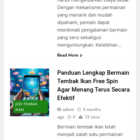
Dengan mekanisme permainan
yang menarik dan mudah
dipahami, pemain dapat
menikmati pengalaman bermain
yang seru sekaligus
menguntungkan. Kelebihan…
Read More
Panduan Lengkap Bermain
Tembak Ikan Free Spin
Agar Menang Terus Secara
Efektif
JUDI TEMBAK
admin
3 months
IKAN
ago
0
13 mins
Bermain tembak ikan telah
menjadi salah satu permainan