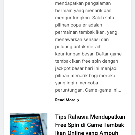
mendapatkan pengalaman
bermain yang menarik dan
menguntungkan. Salah satu
pilihan populer adalah
permainan tembak ikan, yang
menawarkan sensasi dan
peluang untuk meraih
keuntungan besar. Daftar game
tembak ikan free spin dengan
jackpot besar hari ini menjadi
pilihan menarik bagi mereka
yang ingin mencoba
peruntungan. Game-game ini…
Read More
Tips Rahasia Mendapatkan
Free Spin di Game Tembak
Ikan Online yang Ampuh