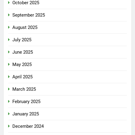
October 2025
September 2025
August 2025
July 2025
June 2025
May 2025
April 2025
March 2025
February 2025
January 2025
December 2024