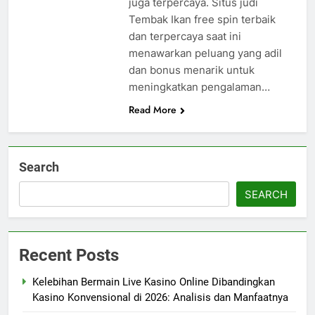
juga terpercaya. Situs judi
Tembak Ikan free spin terbaik
dan terpercaya saat ini
menawarkan peluang yang adil
dan bonus menarik untuk
meningkatkan pengalaman…
Read More
Search
SEARCH
Recent Posts
Kelebihan Bermain Live Kasino Online Dibandingkan
Kasino Konvensional di 2026: Analisis dan Manfaatnya