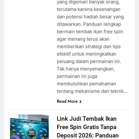
yang digemari banyak orang,
terutama karena kesenangan
dan potensi hadiah besar yang
ditawarkan. Panduan lengkap
bermain tembak ikan free spin
agar menang terus akan
memberikan strategi dan tips
efektif untuk meningkatkan
peluang dalam permainan ini.
Tak hanya menyenangkan,
permainan ini juga
membutuhkan pemahaman
tentang mekanisme dan teknik…
Read More
Link Judi Tembak Ikan
Free Spin Gratis Tanpa
Deposit 2026: Panduan