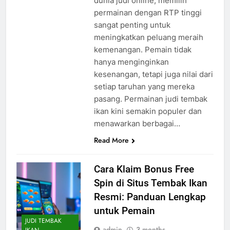
dunia judi online, memilih
permainan dengan RTP tinggi
sangat penting untuk
meningkatkan peluang meraih
kemenangan. Pemain tidak
hanya menginginkan
kesenangan, tetapi juga nilai dari
setiap taruhan yang mereka
pasang. Permainan judi tembak
ikan kini semakin populer dan
menawarkan berbagai…
Read More
Cara Klaim Bonus Free
Spin di Situs Tembak Ikan
Resmi: Panduan Lengkap
untuk Pemain
JUDI TEMBAK
admin
3 months