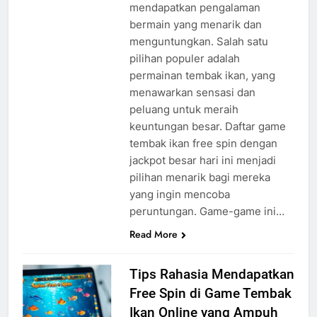
mendapatkan pengalaman
bermain yang menarik dan
menguntungkan. Salah satu
pilihan populer adalah
permainan tembak ikan, yang
menawarkan sensasi dan
peluang untuk meraih
keuntungan besar. Daftar game
tembak ikan free spin dengan
jackpot besar hari ini menjadi
pilihan menarik bagi mereka
yang ingin mencoba
peruntungan. Game-game ini…
Read More
Tips Rahasia Mendapatkan
Free Spin di Game Tembak
Ikan Online yang Ampuh