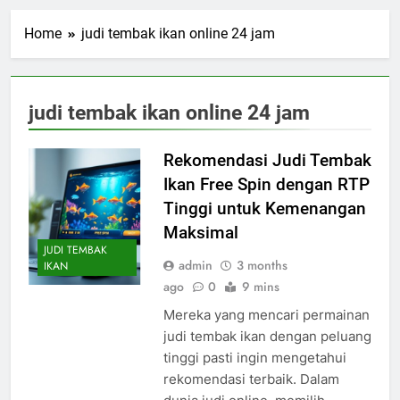
Home
judi tembak ikan online 24 jam
judi tembak ikan online 24 jam
Rekomendasi Judi Tembak
Ikan Free Spin dengan RTP
Tinggi untuk Kemenangan
Maksimal
JUDI TEMBAK
admin
3 months
IKAN
ago
0
9 mins
Mereka yang mencari permainan
judi tembak ikan dengan peluang
tinggi pasti ingin mengetahui
rekomendasi terbaik. Dalam