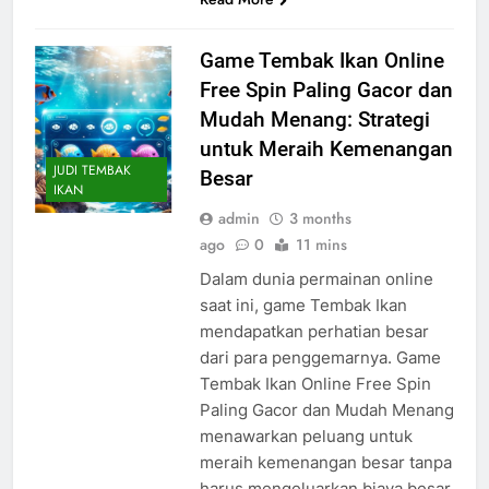
Game Tembak Ikan Online
Free Spin Paling Gacor dan
Mudah Menang: Strategi
untuk Meraih Kemenangan
JUDI TEMBAK
Besar
IKAN
admin
3 months
ago
0
11 mins
Dalam dunia permainan online
saat ini, game Tembak Ikan
mendapatkan perhatian besar
dari para penggemarnya. Game
Tembak Ikan Online Free Spin
Paling Gacor dan Mudah Menang
menawarkan peluang untuk
meraih kemenangan besar tanpa
harus mengeluarkan biaya besar.