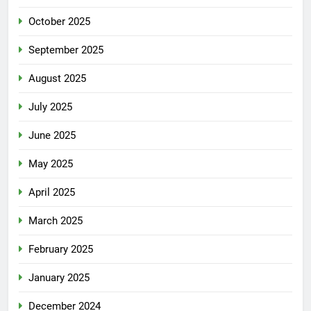
October 2025
September 2025
August 2025
July 2025
June 2025
May 2025
April 2025
March 2025
February 2025
January 2025
December 2024