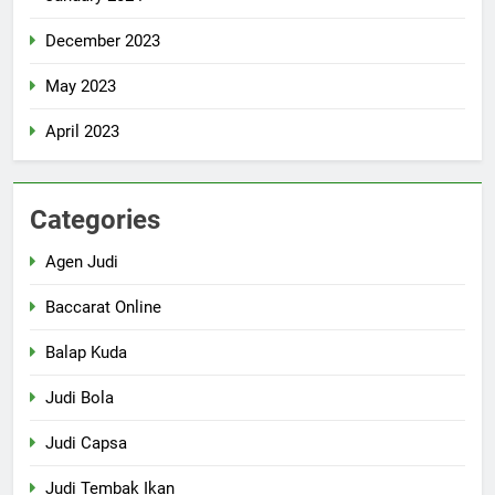
December 2023
May 2023
April 2023
Categories
Agen Judi
Baccarat Online
Balap Kuda
Judi Bola
Judi Capsa
Judi Tembak Ikan