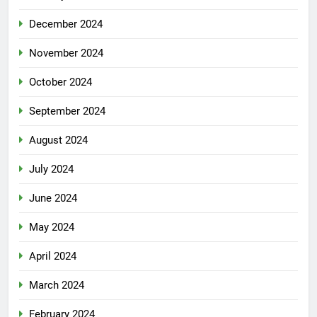
December 2024
November 2024
October 2024
September 2024
August 2024
July 2024
June 2024
May 2024
April 2024
March 2024
February 2024