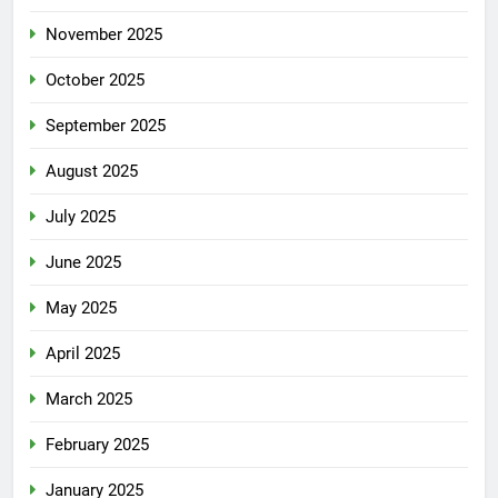
November 2025
October 2025
September 2025
August 2025
July 2025
June 2025
May 2025
April 2025
March 2025
February 2025
January 2025