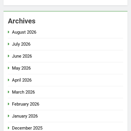
Archives
August 2026
July 2026
June 2026
May 2026
April 2026
March 2026
February 2026
January 2026
December 2025