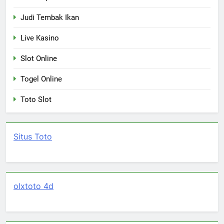
Judi Tembak Ikan
Live Kasino
Slot Online
Togel Online
Toto Slot
Situs Toto
olxtoto 4d