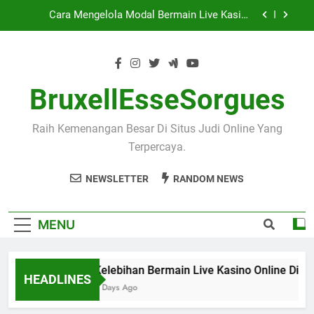
Skip
Analisis dan Manfaatnya
Cara Mengelola Modal Bermain Live Kasino
to
Online Agar Tetap Bertahan Lama di Tahun 2026
content
Daftar Game Live Kasino Online Paling
Menguntungkan dengan Jackpot Terbesar 2026:
Panduan Lengkap untuk Menang Besar
Mengapa Live Kasino Online Semakin Populer di
Indonesia Sepanjang Tahun 2026? Faktor-Faktor
BruxellEsseSorgues
Utama dan Dampaknya
Kelebihan Bermain Live Kasino Online
Dibandingkan Kasino Konvensional di 2026:
Raih Kemenangan Besar Di Situs Judi Online Yang
Analisis dan Manfaatnya
Cara Mengelola Modal Bermain Live Kasino
Terpercaya.
Online Agar Tetap Bertahan Lama di Tahun 2026
Daftar Game Live Kasino Online Paling
NEWSLETTER
RANDOM NEWS
Menguntungkan dengan Jackpot Terbesar 2026:
Panduan Lengkap untuk Menang Besar
Mengapa Live Kasino Online Semakin Populer di
Indonesia Sepanjang Tahun 2026? Faktor-Faktor
Utama dan Dampaknya
MENU
Kelebihan Bermain Live Kasino Online Diban
HEADLINES
2 Days Ago