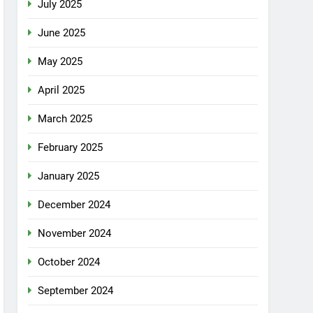
July 2025
June 2025
May 2025
April 2025
March 2025
February 2025
January 2025
December 2024
November 2024
October 2024
September 2024