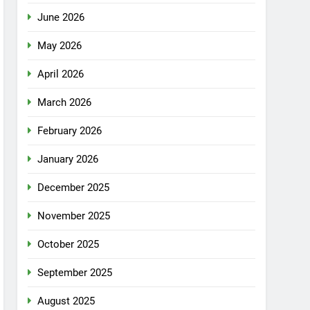
June 2026
May 2026
April 2026
March 2026
February 2026
January 2026
December 2025
November 2025
October 2025
September 2025
August 2025