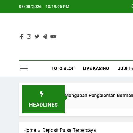
Skip
K
08/08/2026
10:19:06 PM
to
content
K
TOTO SLOT
LIVE KASINO
JUDI T
e Kasino Online yang Mengubah Pengalaman Bermain 2026 Deng
HEADLINES
Home
Deposit Pulsa Terpercaya