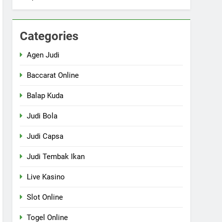
Categories
Agen Judi
Baccarat Online
Balap Kuda
Judi Bola
Judi Capsa
Judi Tembak Ikan
Live Kasino
Slot Online
Togel Online