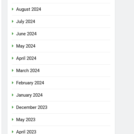
August 2024
July 2024
June 2024
May 2024
April 2024
March 2024
February 2024
January 2024
December 2023
May 2023
April 2023