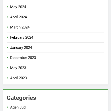
May 2024
April 2024
March 2024
February 2024
January 2024
December 2023
May 2023
April 2023
Categories
Agen Judi