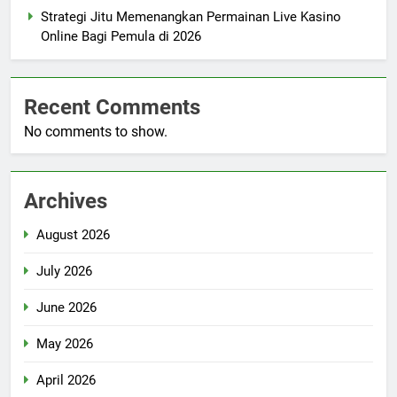
Strategi Jitu Memenangkan Permainan Live Kasino
Online Bagi Pemula di 2026
Recent Comments
No comments to show.
Archives
August 2026
July 2026
June 2026
May 2026
April 2026