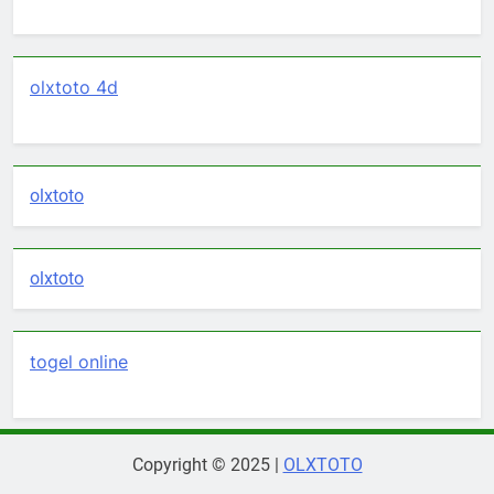
olxtoto 4d
olxtoto
olxtoto
togel online
Copyright © 2025 |
OLXTOTO