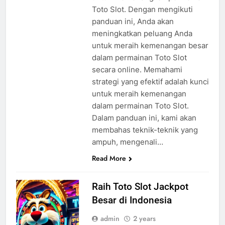
Toto Slot. Dengan mengikuti
panduan ini, Anda akan
meningkatkan peluang Anda
untuk meraih kemenangan besar
dalam permainan Toto Slot
secara online. Memahami
strategi yang efektif adalah kunci
untuk meraih kemenangan
dalam permainan Toto Slot.
Dalam panduan ini, kami akan
membahas teknik-teknik yang
ampuh, mengenali…
Read More
Raih Toto Slot Jackpot
Besar di Indonesia
admin
2 years