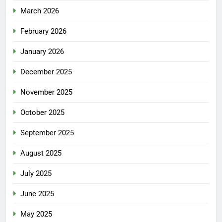
March 2026
February 2026
January 2026
December 2025
November 2025
October 2025
September 2025
August 2025
July 2025
June 2025
May 2025