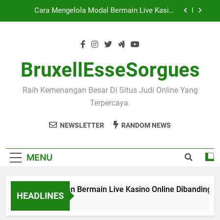
Skip
Daftar Game Live Kasino Online Paling
to
Menguntungkan dengan Jackpot Terbesar 2026:
Panduan Lengkap untuk Menang Besar
content
Mengapa Live Kasino Online Semakin Populer di
Indonesia Sepanjang Tahun 2026? Faktor-Faktor
Utama dan Dampaknya
Kelebihan Bermain Live Kasino Online
Dibandingkan Kasino Konvensional di 2026:
BruxellEsseSorgues
Analisis dan Manfaatnya
Cara Mengelola Modal Bermain Live Kasino
Online Agar Tetap Bertahan Lama di Tahun 2026
Raih Kemenangan Besar Di Situs Judi Online Yang
Daftar Game Live Kasino Online Paling
Terpercaya.
Menguntungkan dengan Jackpot Terbesar 2026:
Panduan Lengkap untuk Menang Besar
Mengapa Live Kasino Online Semakin Populer di
NEWSLETTER
RANDOM NEWS
Indonesia Sepanjang Tahun 2026? Faktor-Faktor
Utama dan Dampaknya
MENU
Kelebihan Bermain Live Kasino Online Dibandingkan 
HEADLINES
1 Day Ago