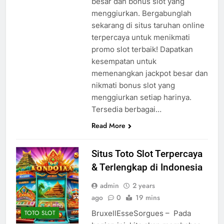
besar dan bonus slot yang
menggiurkan. Bergabunglah
sekarang di situs taruhan online
terpercaya untuk menikmati
promo slot terbaik! Dapatkan
kesempatan untuk
memenangkan jackpot besar dan
nikmati bonus slot yang
menggiurkan setiap harinya.
Tersedia berbagai…
Read More
Situs Toto Slot Terpercaya
& Terlengkap di Indonesia
admin
2 years
ago
0
19 mins
BruxellEsseSorgues – Pada
TOTO SLOT