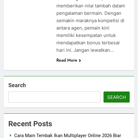
memberikan nilai tambah dalam
pengalaman bermain. Dengan
semakin maraknya kompetisi di
antara agen, pemain kini
memiliki kesempatan untuk
mendapatkan bonus terbesar
hari ini. Jangan lewatkan…
Read More
Search
SEARCH
Recent Posts
Cara Main Tembak Ikan Multiplayer Online 2026 Biar