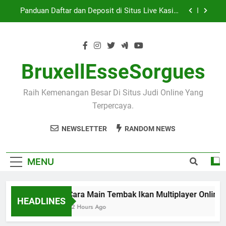
Skip
Panduan Daftar dan Deposit di Situs Live Kasino
to
Online Resmi Tahun 2026: Langkah Mudah untuk
Memulai Permainan Anda
content
Analisis Tren Teknologi Live Kasino Online yang
Mengubah Pengalaman Bermain 2026 Dengan
Inovasi Terkini
Kelebihan Bermain Live Kasino Online
Dibandingkan Kasino Konvensional di 2026:
BruxellEsseSorgues
Analisis dan Manfaatnya
Cara Main Tembak Ikan Multiplayer Online 2026
Biar Jackpot Terus: Strategi Menang Efektif
Raih Kemenangan Besar Di Situs Judi Online Yang
Panduan Daftar dan Deposit di Situs Live Kasino
Terpercaya.
Online Resmi Tahun 2026: Langkah Mudah untuk
Memulai Permainan Anda
Analisis Tren Teknologi Live Kasino Online yang
NEWSLETTER
RANDOM NEWS
Mengubah Pengalaman Bermain 2026 Dengan
Inovasi Terkini
Kelebihan Bermain Live Kasino Online
Dibandingkan Kasino Konvensional di 2026:
Analisis dan Manfaatnya
MENU
Cara Main Tembak Ikan Multiplayer Online 20
HEADLINES
22 Hours Ago