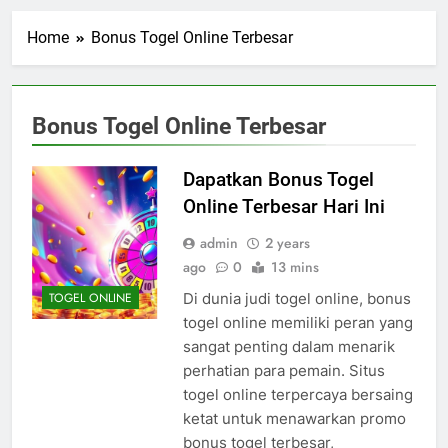
Home
Bonus Togel Online Terbesar
Bonus Togel Online Terbesar
Dapatkan Bonus Togel
Online Terbesar Hari Ini
admin
2 years
ago
0
13 mins
Di dunia judi togel online, bonus
TOGEL ONLINE
togel online memiliki peran yang
sangat penting dalam menarik
perhatian para pemain. Situs
togel online terpercaya bersaing
ketat untuk menawarkan promo
bonus togel terbesar,