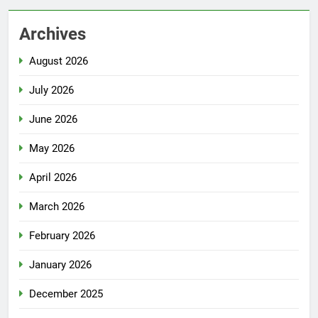
Archives
August 2026
July 2026
June 2026
May 2026
April 2026
March 2026
February 2026
January 2026
December 2025