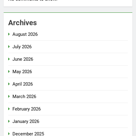
Archives
August 2026
July 2026
June 2026
May 2026
April 2026
March 2026
February 2026
January 2026
December 2025