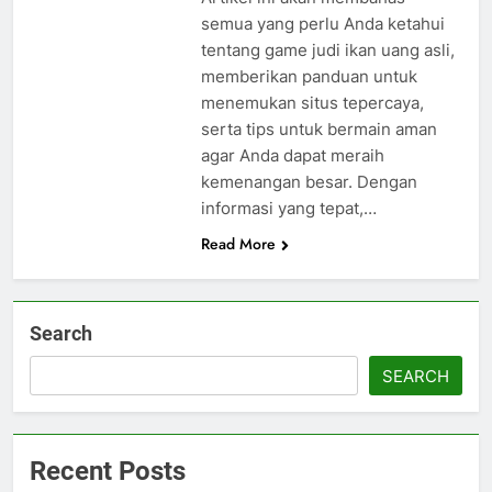
semua yang perlu Anda ketahui
tentang game judi ikan uang asli,
memberikan panduan untuk
menemukan situs tepercaya,
serta tips untuk bermain aman
agar Anda dapat meraih
kemenangan besar. Dengan
informasi yang tepat,…
Read More
Search
SEARCH
Recent Posts