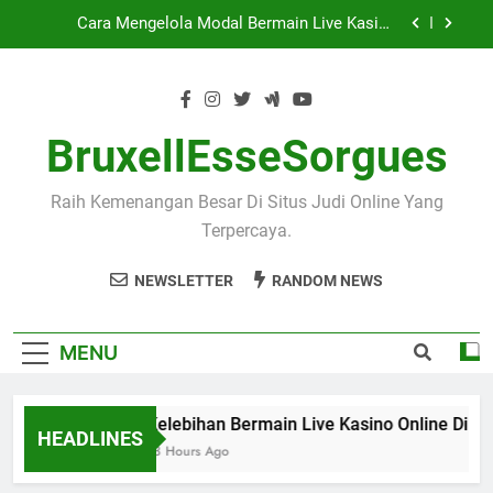
Skip
Analisis dan Manfaatnya
Cara Mengelola Modal Bermain Live Kasino
to
Online Agar Tetap Bertahan Lama di Tahun 2026
content
Daftar Game Live Kasino Online Paling
Menguntungkan dengan Jackpot Terbesar 2026:
Panduan Lengkap untuk Menang Besar
Mengapa Live Kasino Online Semakin Populer di
Indonesia Sepanjang Tahun 2026? Faktor-Faktor
BruxellEsseSorgues
Utama dan Dampaknya
Kelebihan Bermain Live Kasino Online
Dibandingkan Kasino Konvensional di 2026:
Raih Kemenangan Besar Di Situs Judi Online Yang
Analisis dan Manfaatnya
Cara Mengelola Modal Bermain Live Kasino
Terpercaya.
Online Agar Tetap Bertahan Lama di Tahun 2026
Daftar Game Live Kasino Online Paling
NEWSLETTER
RANDOM NEWS
Menguntungkan dengan Jackpot Terbesar 2026:
Panduan Lengkap untuk Menang Besar
Mengapa Live Kasino Online Semakin Populer di
Indonesia Sepanjang Tahun 2026? Faktor-Faktor
Utama dan Dampaknya
MENU
Kelebihan Bermain Live Kasino Online Diban
HEADLINES
18 Hours Ago