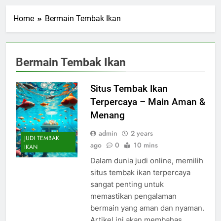
Home
Bermain Tembak Ikan
Bermain Tembak Ikan
Situs Tembak Ikan
Terpercaya – Main Aman &
Menang
admin
2 years
JUDI TEMBAK
ago
0
10 mins
IKAN
Dalam dunia judi online, memilih
situs tembak ikan terpercaya
sangat penting untuk
memastikan pengalaman
bermain yang aman dan nyaman.
Artikel ini akan membahas