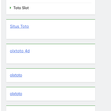
Toto Slot
Situs Toto
olxtoto 4d
olxtoto
olxtoto