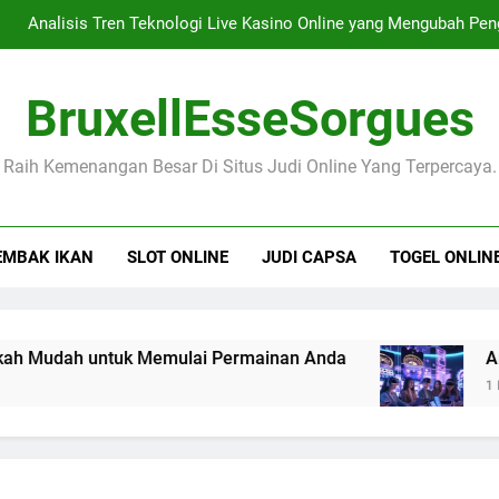
Analisis Tren Teknologi Live Kasino Online yang Mengubah Pe
elebihan Bermain Live Kasino Online Dibandingkan Kasino Konvensi
BruxellEsseSorgues
Cara Mengelola Modal Bermain Live Kasino Online Ag
Raih Kemenangan Besar Di Situs Judi Online Yang Terpercaya.
Panduan Daftar dan Deposit di Situs Live Kasino Online Resmi Ta
Analisis Tren Teknologi Live Kasino Online yang Mengubah Pe
EMBAK IKAN
SLOT ONLINE
JUDI CAPSA
TOGEL ONLIN
elebihan Bermain Live Kasino Online Dibandingkan Kasino Konvensi
Cara Mengelola Modal Bermain Live Kasino Online Ag
tuk Memulai Permainan Anda
Analisis Tren T
1 Day Ago