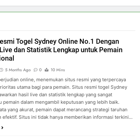
Resmi Togel Sydney Online No.1 Dengan
 Live dan Statistik Lengkap untuk Pemain
ional
5 Months Ago
0
10 Mins
perjudian online, menemukan situs resmi yang terpercaya
rioritas utama bagi para pemain. Situs resmi togel Sydney
warkan hasil live dan statistik lengkap yang sangat
 pemain dalam mengambil keputusan yang lebih baik.
ta yang akurat, pemain dapat merancang strategi taruhan
h efektif. Situs ini tidak hanya memberikan informasi terkini…