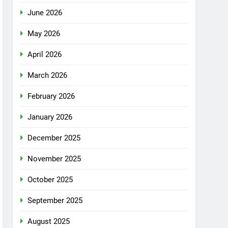
June 2026
May 2026
April 2026
March 2026
February 2026
January 2026
December 2025
November 2025
October 2025
September 2025
August 2025