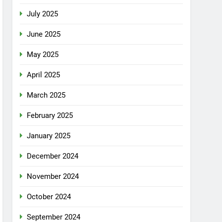
July 2025
June 2025
May 2025
April 2025
March 2025
February 2025
January 2025
December 2024
November 2024
October 2024
September 2024