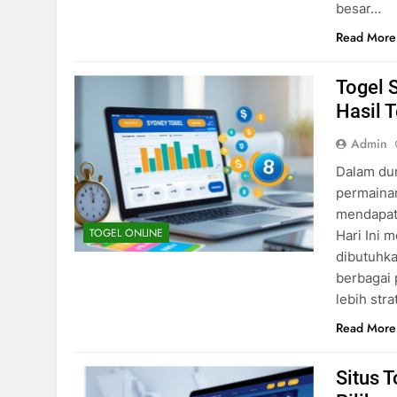
besar…
Read More
Togel S
Hasil 
Admin
Dalam dun
permainan
mendapatk
TOGEL ONLINE
Hari Ini 
dibutuhk
berbagai 
lebih str
Read More
Situs 