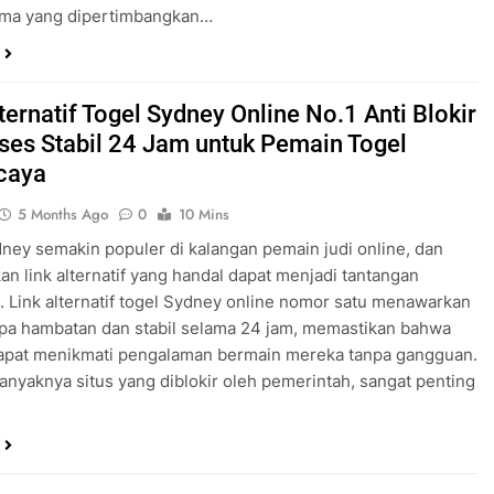
tama yang dipertimbangkan…
ternatif Togel Sydney Online No.1 Anti Blokir
ses Stabil 24 Jam untuk Pemain Togel
caya
5 Months Ago
0
10 Mins
ney semakin populer di kalangan pemain judi online, dan
 link alternatif yang handal dapat menjadi tantangan
i. Link alternatif togel Sydney online nomor satu menawarkan
pa hambatan dan stabil selama 24 jam, memastikan bahwa
apat menikmati pengalaman bermain mereka tanpa gangguan.
nyaknya situs yang diblokir oleh pemerintah, sangat penting