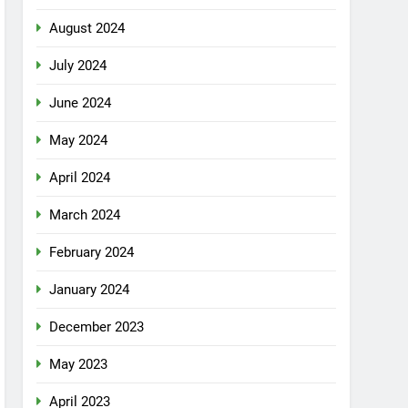
August 2024
July 2024
June 2024
May 2024
April 2024
March 2024
February 2024
January 2024
December 2023
May 2023
April 2023