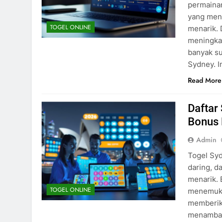
permaina
yang men
TOGEL ONLINE
menarik. 
meningkat
banyak su
Sydney. 
Read More
Daftar
Bonus
Admin
Togel Syd
daring, d
menarik. 
TOGEL ONLINE
menemukan
memberika
menambah 