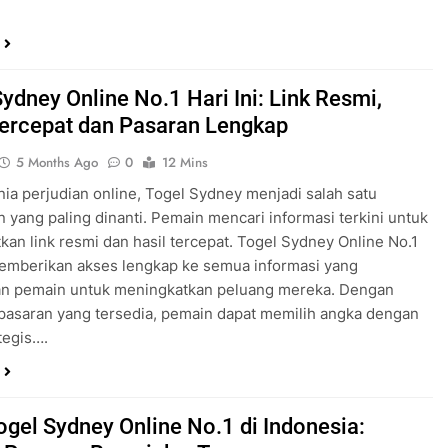
ydney Online No.1 Hari Ini: Link Resmi,
Tercepat dan Pasaran Lengkap
5 Months Ago
0
12 Mins
ia perjudian online, Togel Sydney menjadi salah satu
 yang paling dinanti. Pemain mencari informasi terkini untuk
an link resmi dan hasil tercepat. Togel Sydney Online No.1
memberikan akses lengkap ke semua informasi yang
an pemain untuk meningkatkan peluang mereka. Dengan
pasaran yang tersedia, pemain dapat memilih angka dengan
ategis….
Togel Sydney Online No.1 di Indonesia: