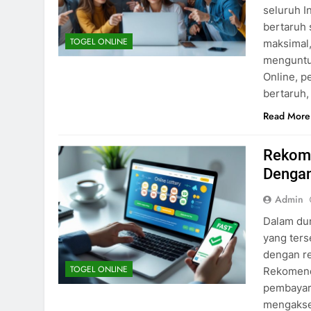
seluruh 
bertaruh 
TOGEL ONLINE
maksimal,
menguntu
Online, 
bertaruh
Read More
Rekome
Dengan
Admin
Dalam dun
yang ters
dengan re
TOGEL ONLINE
Rekomenda
pembayar
mengakse