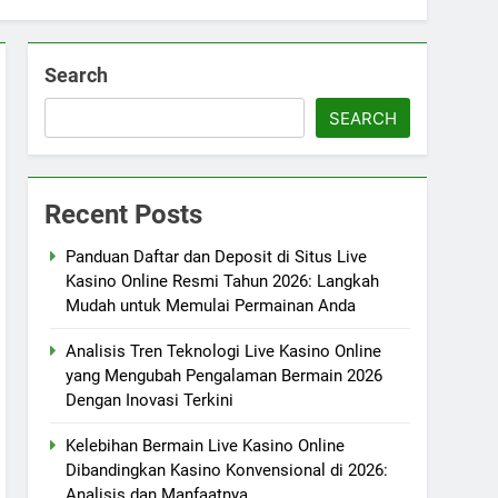
Search
SEARCH
Recent Posts
Panduan Daftar dan Deposit di Situs Live
Kasino Online Resmi Tahun 2026: Langkah
Mudah untuk Memulai Permainan Anda
Analisis Tren Teknologi Live Kasino Online
yang Mengubah Pengalaman Bermain 2026
Dengan Inovasi Terkini
Kelebihan Bermain Live Kasino Online
Dibandingkan Kasino Konvensional di 2026:
Analisis dan Manfaatnya