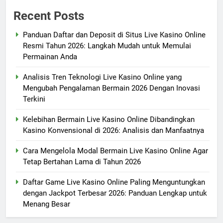
Recent Posts
Panduan Daftar dan Deposit di Situs Live Kasino Online
Resmi Tahun 2026: Langkah Mudah untuk Memulai
Permainan Anda
Analisis Tren Teknologi Live Kasino Online yang
Mengubah Pengalaman Bermain 2026 Dengan Inovasi
Terkini
Kelebihan Bermain Live Kasino Online Dibandingkan
Kasino Konvensional di 2026: Analisis dan Manfaatnya
Cara Mengelola Modal Bermain Live Kasino Online Agar
Tetap Bertahan Lama di Tahun 2026
Daftar Game Live Kasino Online Paling Menguntungkan
dengan Jackpot Terbesar 2026: Panduan Lengkap untuk
Menang Besar