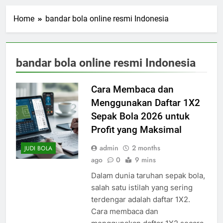
Home
bandar bola online resmi Indonesia
bandar bola online resmi Indonesia
Cara Membaca dan
Menggunakan Daftar 1X2
Sepak Bola 2026 untuk
Profit yang Maksimal
admin
2 months
JUDI BOLA
ago
0
9 mins
Dalam dunia taruhan sepak bola,
salah satu istilah yang sering
terdengar adalah daftar 1X2.
Cara membaca dan