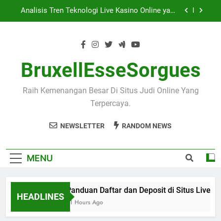
Skip
Memulai Permainan Anda
Analisis Tren Teknologi Live Kasino Online yang
to
Mengubah Pengalaman Bermain 2026 Dengan
Inovasi Terkini
content
Kelebihan Bermain Live Kasino Online
Dibandingkan Kasino Konvensional di 2026:
Analisis dan Manfaatnya
Cara Mengelola Modal Bermain Live Kasino
Online Agar Tetap Bertahan Lama di Tahun 2026
BruxellEsseSorgues
Panduan Daftar dan Deposit di Situs Live Kasino
Online Resmi Tahun 2026: Langkah Mudah untuk
Raih Kemenangan Besar Di Situs Judi Online Yang
Memulai Permainan Anda
Analisis Tren Teknologi Live Kasino Online yang
Terpercaya.
Mengubah Pengalaman Bermain 2026 Dengan
Inovasi Terkini
Kelebihan Bermain Live Kasino Online
NEWSLETTER
RANDOM NEWS
Dibandingkan Kasino Konvensional di 2026:
Analisis dan Manfaatnya
Cara Mengelola Modal Bermain Live Kasino
Online Agar Tetap Bertahan Lama di Tahun 2026
MENU
Panduan Daftar dan Deposit di Situs Live 
HEADLINES
21 Hours Ago