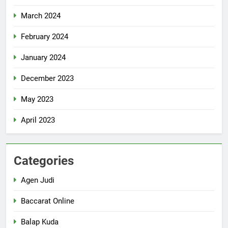
March 2024
February 2024
January 2024
December 2023
May 2023
April 2023
Categories
Agen Judi
Baccarat Online
Balap Kuda