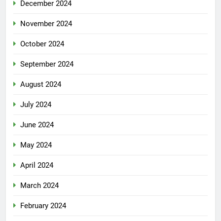
December 2024
November 2024
October 2024
September 2024
August 2024
July 2024
June 2024
May 2024
April 2024
March 2024
February 2024