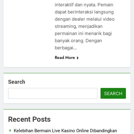
interaktif dan nyata. Pemain
dapat berinteraksi langsung
dengan dealer melalui video
streaming, menjadikan
permainan ini menarik bagi
banyak orang. Dengan
berbagai…
Read More
Search
SEARCH
Recent Posts
Kelebihan Bermain Live Kasino Online Dibandingkan