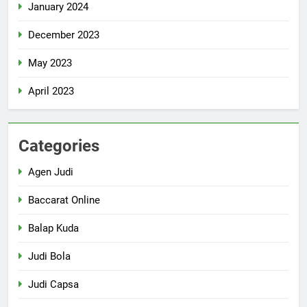
January 2024
December 2023
May 2023
April 2023
Categories
Agen Judi
Baccarat Online
Balap Kuda
Judi Bola
Judi Capsa