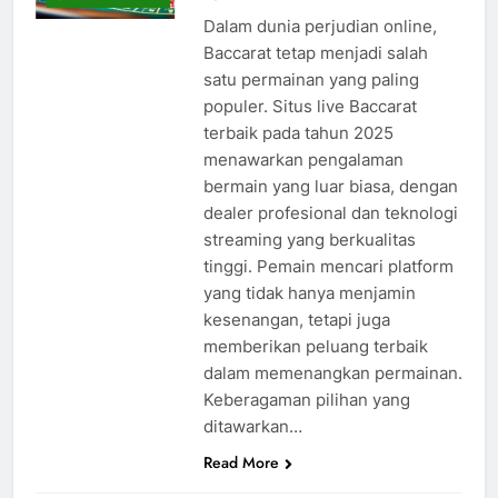
Dalam dunia perjudian online,
Baccarat tetap menjadi salah
satu permainan yang paling
populer. Situs live Baccarat
terbaik pada tahun 2025
menawarkan pengalaman
bermain yang luar biasa, dengan
dealer profesional dan teknologi
streaming yang berkualitas
tinggi. Pemain mencari platform
yang tidak hanya menjamin
kesenangan, tetapi juga
memberikan peluang terbaik
dalam memenangkan permainan.
Keberagaman pilihan yang
ditawarkan…
Read More