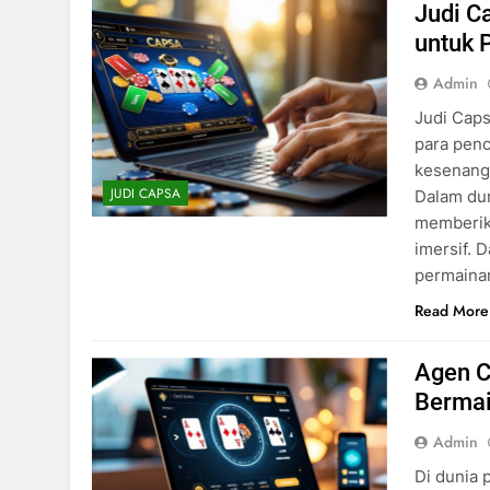
Judi C
untuk 
Admin
Judi Caps
para penc
kesenang
JUDI CAPSA
Dalam dun
memberik
imersif. 
permaina
Read More
Agen C
Bermai
Admin
Di dunia