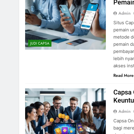
Pemain
Admin
Situs Cap
pemain u
metode d
JUDI CAPSA
pemain d
pembayar
lebih nya
akses in
Read More
Capsa 
Keuntu
Admin
Capsa On
bagi mere