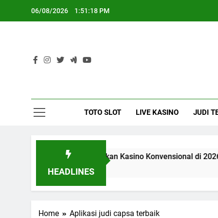
Skip
06/08/2026
1:51:19 PM
to
content
Me
K
TOTO SLOT
LIVE KASINO
JUDI T
Me
line Dibandingkan Kasino Konvensional di 2026: Analisis dan
HEADLINES
Home
Aplikasi judi capsa terbaik