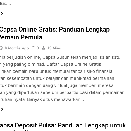
tus….
 Capsa Online Gratis: Panduan Lengkap
Pemain Pemula
8 Months Ago
0
13 Mins
ia perjudian online, Capsa Susun telah menjadi salah satu
 yang paling diminati. Daftar Capsa Online Gratis
kan pemain baru untuk memulai tanpa risiko finansial,
an kesempatan untuk belajar dan menikmati permainan.
ntuk bermain dengan uang virtual juga memberi mereka
n yang diperlukan sebelum berpartisipasi dalam permainan
aruhan nyata. Banyak situs menawarkan…
Capsa Deposit Pulsa: Panduan Lengkap untuk