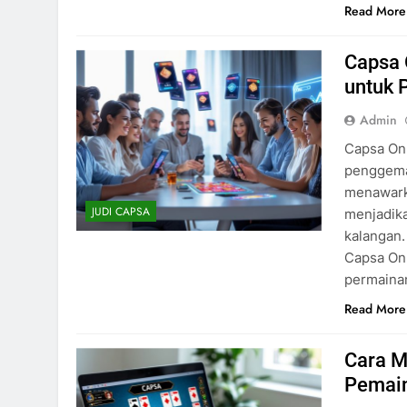
Read More
Capsa 
untuk 
Admin
Capsa Onl
penggemar
menawark
JUDI CAPSA
menjadika
kalangan.
Capsa On
permaina
Read More
Cara M
Pemai