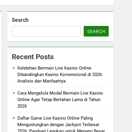
Search
SEARCH
Recent Posts
Kelebihan Bermain Live Kasino Online
Dibandingkan Kasino Konvensional di 2026:
Analisis dan Manfaatnya
Cara Mengelola Modal Bermain Live Kasino
Online Agar Tetap Bertahan Lama di Tahun
2026
Daftar Game Live Kasino Online Paling
Menguntungkan dengan Jackpot Terbesar
2026: Panduan Lengkap untuk Menang Besar