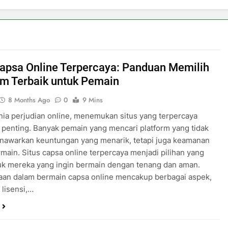
Capsa Online Terpercaya: Panduan Memilih
rm Terbaik untuk Pemain
8 Months Ago
0
9 Mins
ia perjudian online, menemukan situs yang terpercaya
 penting. Banyak pemain yang mencari platform yang tidak
nawarkan keuntungan yang menarik, tetapi juga keamanan
main. Situs capsa online terpercaya menjadi pilihan yang
uk mereka yang ingin bermain dengan tenang dan aman.
aan dalam bermain capsa online mencakup berbagai aspek,
 lisensi,…