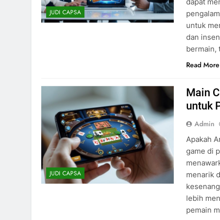
dapat me
JUDI CAPSA
pengalam
untuk me
dan insen
bermain, 
Read More
Main C
untuk 
Admin
Apakah A
game di p
menawark
JUDI CAPSA
menarik 
kesenanga
lebih men
pemain m