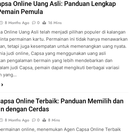
apsa Online Uang Asli: Panduan Lengkap
Pemain Pemula
8 Months Ago
0
16 Mins
a Online Uang Asli telah menjadi pilihan populer di kalangan
inta permainan kartu. Permainan ini tidak hanya menawarkan
an, tetapi juga kesempatan untuk memenangkan uang nyata.
ia judi online, Capsa yang menggunakan uang asli
an pengalaman bermain yang lebih mendebarkan dan
Dalam judi Capsa, pemain dapat mengikuti berbagai variasi
n yang…
apsa Online Terbaik: Panduan Memilih dan
n dengan Cerdas
8 Months Ago
0
8 Mins
 permainan online, menemukan Agen Capsa Online Terbaik