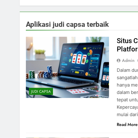
Aplikasi judi capsa terbaik
Situs 
Platfo
Admin
Dalam dun
sangatlah
hanya me
JUDI CAPSA
dalam ber
tepat unt
Kepercay
mulai dari
Read More