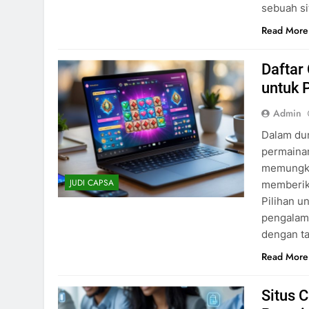
sebuah si
Read More
Daftar
untuk 
Admin
Dalam dun
permainan
memungkin
JUDI CAPSA
memberik
Pilihan u
pengalama
dengan t
Read More
Situs 