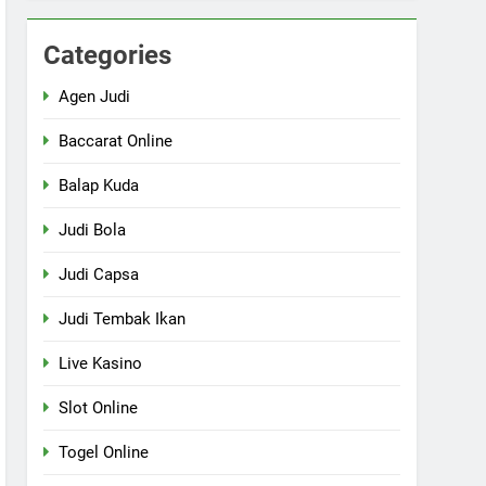
Categories
Agen Judi
Baccarat Online
Balap Kuda
Judi Bola
Judi Capsa
Judi Tembak Ikan
Live Kasino
Slot Online
Togel Online