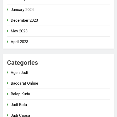
January 2024
December 2023
May 2023
April 2023
Categories
Agen Judi
Baccarat Online
Balap Kuda
Judi Bola
Judi Capsa