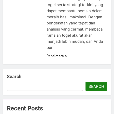
togel serta strategi terkini yang
dapat membantu pemain dalam
meraih hasil maksimal. Dengan
pendekatan yang tepat dan
analisis yang cermat, membaca
ramalan togel akurat akan
menjadi lebih mudah, dan Anda
pun…
Read More
Search
SEARCH
Recent Posts