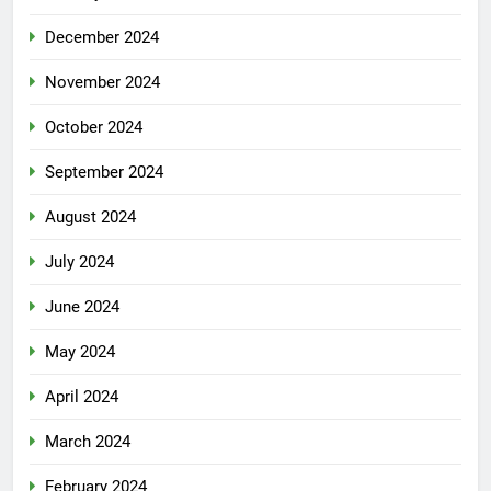
December 2024
November 2024
October 2024
September 2024
August 2024
July 2024
June 2024
May 2024
April 2024
March 2024
February 2024