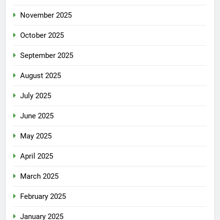
November 2025
October 2025
September 2025
August 2025
July 2025
June 2025
May 2025
April 2025
March 2025
February 2025
January 2025