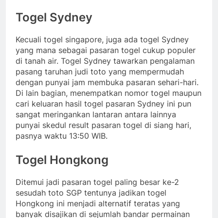
Togel Sydney
Kecuali togel singapore, juga ada togel Sydney
yang mana sebagai pasaran togel cukup populer
di tanah air. Togel Sydney tawarkan pengalaman
pasang taruhan judi toto yang mempermudah
dengan punyai jam membuka pasaran sehari-hari.
Di lain bagian, menempatkan nomor togel maupun
cari keluaran hasil togel pasaran Sydney ini pun
sangat meringankan lantaran antara lainnya
punyai skedul result pasaran togel di siang hari,
pasnya waktu 13:50 WIB.
Togel Hongkong
Ditemui jadi pasaran togel paling besar ke-2
sesudah toto SGP tentunya jadikan togel
Hongkong ini menjadi alternatif teratas yang
banyak disajikan di sejumlah bandar permainan