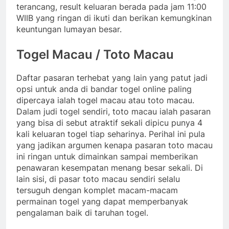
terancang, result keluaran berada pada jam 11:00
WIIB yang ringan di ikuti dan berikan kemungkinan
keuntungan lumayan besar.
Togel Macau / Toto Macau
Daftar pasaran terhebat yang lain yang patut jadi
opsi untuk anda di bandar togel online paling
dipercaya ialah togel macau atau toto macau.
Dalam judi togel sendiri, toto macau ialah pasaran
yang bisa di sebut atraktif sekali dipicu punya 4
kali keluaran togel tiap seharinya. Perihal ini pula
yang jadikan argumen kenapa pasaran toto macau
ini ringan untuk dimainkan sampai memberikan
penawaran kesempatan menang besar sekali. Di
lain sisi, di pasar toto macau sendiri selalu
tersuguh dengan komplet macam-macam
permainan togel yang dapat memperbanyak
pengalaman baik di taruhan togel.