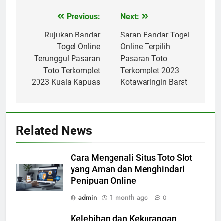
Previous:
Next:
Post
navigation
Rujukan Bandar
Saran Bandar Togel
Togel Online
Online Terpilih
Terunggul Pasaran
Pasaran Toto
Toto Terkomplet
Terkomplet 2023
2023 Kuala Kapuas
Kotawaringin Barat
Related News
Cara Mengenali Situs Toto Slot
yang Aman dan Menghindari
Penipuan Online
admin
1 month ago
0
Kelebihan dan Kekurangan