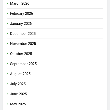
March 2026
February 2026
January 2026
December 2025
November 2025
October 2025
September 2025
August 2025
July 2025
June 2025
May 2025