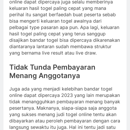
online dapat dipercaya juga selalu memberinya
keluaran hasil togel paling cepat yang mana
perihal itu sangat berfaedah buat peserta sebab
bisa mengerti keluaran togel awalnya dari
pelbagai type pasaran apa pun. Apa lagi, keluaran
hasil togel paling cepat yang terus sanggup
disajikan bandar togel bisa dipercaya dikarenakan
diantaranya lantaran sudah membawa struktur
yang bernama live result atau live draw.
Tidak Tunda Pembayaran
Menang Anggotanya
Juga ada yang menjadi kelebihan bandar togel
online dapat dipercaya 2023 yang lain merupakan
tidak menangguhkan pembayaran menang banyak
pesertanya. Maknanya, siapa-siapa saja anggota
yang sukses menang judi togel online tentu akan
dibayarkan atau peroleh pembayaran dengan cara
langsung sewaktu itu juga. Hal ini tentu jadi satu