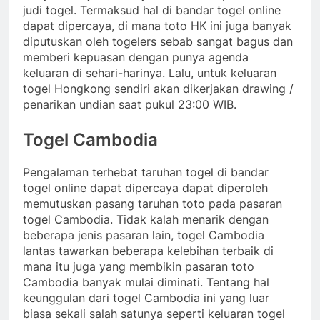
judi togel. Termaksud hal di bandar togel online
dapat dipercaya, di mana toto HK ini juga banyak
diputuskan oleh togelers sebab sangat bagus dan
memberi kepuasan dengan punya agenda
keluaran di sehari-harinya. Lalu, untuk keluaran
togel Hongkong sendiri akan dikerjakan drawing /
penarikan undian saat pukul 23:00 WIB.
Togel Cambodia
Pengalaman terhebat taruhan togel di bandar
togel online dapat dipercaya dapat diperoleh
memutuskan pasang taruhan toto pada pasaran
togel Cambodia. Tidak kalah menarik dengan
beberapa jenis pasaran lain, togel Cambodia
lantas tawarkan beberapa kelebihan terbaik di
mana itu juga yang membikin pasaran toto
Cambodia banyak mulai diminati. Tentang hal
keunggulan dari togel Cambodia ini yang luar
biasa sekali salah satunya seperti keluaran togel