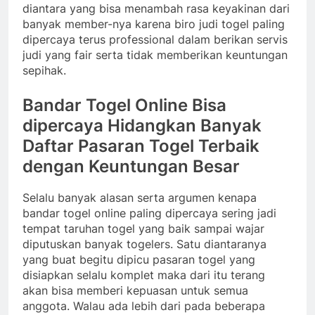
diantara yang bisa menambah rasa keyakinan dari
banyak member-nya karena biro judi togel paling
dipercaya terus professional dalam berikan servis
judi yang fair serta tidak memberikan keuntungan
sepihak.
Bandar Togel Online Bisa
dipercaya Hidangkan Banyak
Daftar Pasaran Togel Terbaik
dengan Keuntungan Besar
Selalu banyak alasan serta argumen kenapa
bandar togel online paling dipercaya sering jadi
tempat taruhan togel yang baik sampai wajar
diputuskan banyak togelers. Satu diantaranya
yang buat begitu dipicu pasaran togel yang
disiapkan selalu komplet maka dari itu terang
akan bisa memberi kepuasan untuk semua
anggota. Walau ada lebih dari pada beberapa