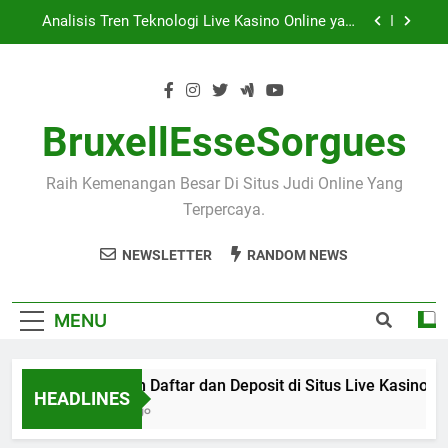
Skip
Inovasi Terkini
Kelebihan Bermain Live Kasino Online
to
Dibandingkan Kasino Konvensional di 2026:
Analisis dan Manfaatnya
content
Cara Mengelola Modal Bermain Live Kasino
Online Agar Tetap Bertahan Lama di Tahun 2026
Panduan Daftar dan Deposit di Situs Live Kasino
Online Resmi Tahun 2026: Langkah Mudah untuk
BruxellEsseSorgues
Memulai Permainan Anda
Analisis Tren Teknologi Live Kasino Online yang
Mengubah Pengalaman Bermain 2026 Dengan
Raih Kemenangan Besar Di Situs Judi Online Yang
Inovasi Terkini
Kelebihan Bermain Live Kasino Online
Terpercaya.
Dibandingkan Kasino Konvensional di 2026:
Analisis dan Manfaatnya
Cara Mengelola Modal Bermain Live Kasino
NEWSLETTER
RANDOM NEWS
Online Agar Tetap Bertahan Lama di Tahun 2026
MENU
Panduan Daftar dan Deposit di Situs Live Kasino Onl
HEADLINES
5 Hours Ago