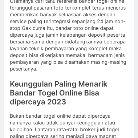
Utamanya cari tahu referensi bandar togel online
terunggul pasaran toto terkomplet terus-menerus
memberikan banyak keluasaan akses dengan
service paling terintegrasi sepanjang 24 jam non-
stop Gak cuma itu, bandar toto online dapat
dipercaya juga jamin kelapangan deposit peserta
bersama-sama dengan didatangkannya beberapa
layanan teknik pembayaran yang komplet maka
deposit bisa dikerjakan memakai bermacam jenis
pembayaran yang bisa disamakan masing-masing
pesertanya.
Keunggulan Paling Menarik
Bandar Togel Online Bisa
dipercaya 2023
Bukan bandar togel online dapat dipercaya
namanya kalau tidak punyai keunggulan atau
kelebihan. Lantaran rata-rata, broker judi togel
paling dipercaya sering menjadi daya magnet