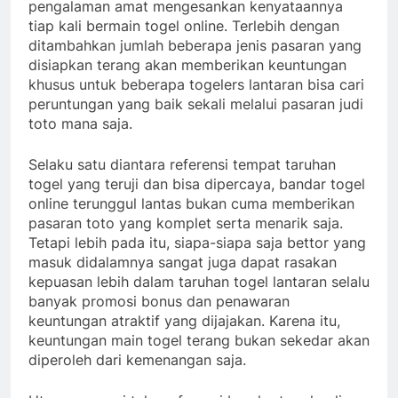
pengalaman amat mengesankan kenyataannya
tiap kali bermain togel online. Terlebih dengan
ditambahkan jumlah beberapa jenis pasaran yang
disiapkan terang akan memberikan keuntungan
khusus untuk beberapa togelers lantaran bisa cari
peruntungan yang baik sekali melalui pasaran judi
toto mana saja.
Selaku satu diantara referensi tempat taruhan
togel yang teruji dan bisa dipercaya, bandar togel
online terunggul lantas bukan cuma memberikan
pasaran toto yang komplet serta menarik saja.
Tetapi lebih pada itu, siapa-siapa saja bettor yang
masuk didalamnya sangat juga dapat rasakan
kepuasan lebih dalam taruhan togel lantaran selalu
banyak promosi bonus dan penawaran
keuntungan atraktif yang dijajakan. Karena itu,
keuntungan main togel terang bukan sekedar akan
diperoleh dari kemenangan saja.