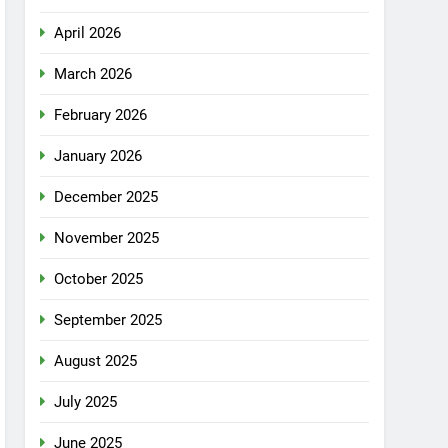
April 2026
March 2026
February 2026
January 2026
December 2025
November 2025
October 2025
September 2025
August 2025
July 2025
June 2025