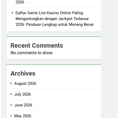
2026
Daftar Game Live Kasino Online Paling
Menguntungkan dengan Jackpot Terbesar
2026: Panduan Lengkap untuk Menang Besar
Recent Comments
No comments to show.
Archives
August 2026
July 2026
June 2026
May 2026