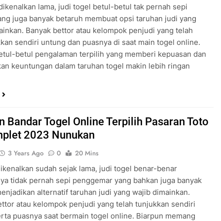
ikenalkan lama, judi togel betul-betul tak pernah sepi
ang juga banyak betaruh membuat opsi taruhan judi yang
ainkan. Banyak bettor atau kelompok penjudi yang telah
an sendiri untung dan puasnya di saat main togel online.
etul-betul pengalaman terpilih yang memberi kepuasan dan
n keuntungan dalam taruhan togel makin lebih ringan
n Bandar Togel Online Terpilih Pasaran Toto
plet 2023 Nunukan
3 Years Ago
0
20 Mins
ikenalkan sudah sejak lama, judi togel benar-benar
ya tidak pernah sepi penggemar yang bahkan juga banyak
enjadikan alternatif taruhan judi yang wajib dimainkan.
ttor atau kelompok penjudi yang telah tunjukkan sendiri
rta puasnya saat bermain togel online. Biarpun memang