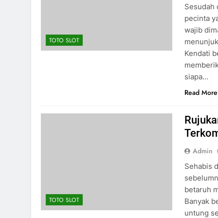
Sesudah d
pecinta y
wajib dim
TOTO SLOT
menunjukk
Kendati b
memberika
siapa…
Read More
Rujuka
Terkom
Admin
Sehabis d
sebelumn
betaruh m
TOTO SLOT
Banyak be
untung se