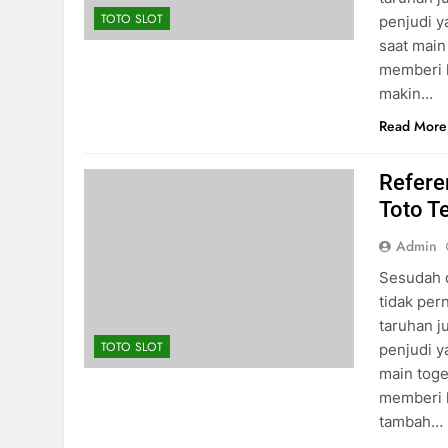
TOTO SLOT
penjudi y
saat main
memberi 
makin…
Read More
Refere
Toto T
Admin
Sesudah d
tidak per
taruhan j
TOTO SLOT
penjudi y
main toge
memberi 
tambah…