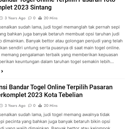
plet 2023 Sintang
3 Years Ago
0
20 Mins
kenalkan sudah lama, judi togel memanglah tak pernah sepi
ang bahkan juga banyak betaruh membuat opsi taruhan judi
b dimainkan. Banyak bettor atau golongan penjudi yang telah
an sendiri untung serta puasnya di saat main togel online.
 memang pengalaman terbaik yang memberikan kepuasan
erikan keuntungan dalam taruhan togel semakin lebih…
nsi Bandar Togel Online Terpilih Pasaran
erkomplet 2023 Kota Tebelian
3 Years Ago
0
20 Mins
kenalkan sudah lama, judi togel memang awalnya tidak
pi pecinta yang bahkan juga banyak betaruh bikin opsi
udi yang wajib dimainkan. Banyak bettor atau kelompok