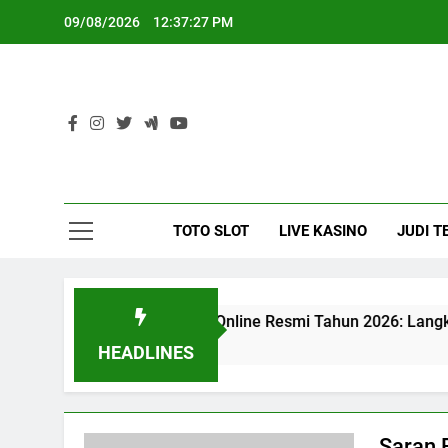
Skip
09/08/2026
12:37:28 PM
to
content
K
TOTO SLOT
LIVE KASINO
JUDI T
K
i Situs Live Kasino Online Resmi Tahun 2026: Langkah Muda
HEADLINES
Saran 