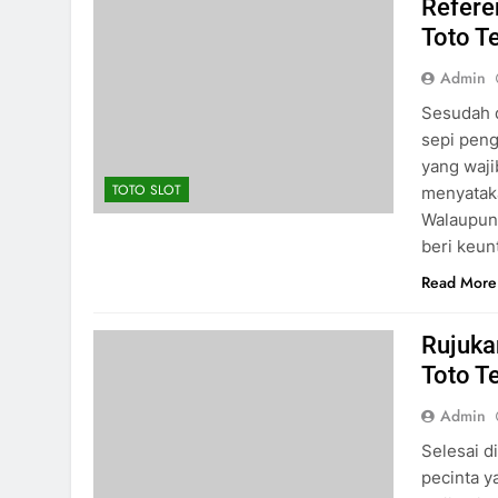
Refere
Toto T
Admin
Sesudah d
sepi peng
yang waji
TOTO SLOT
menyataka
Walaupun
beri keun
Read More
Rujuka
Toto T
Admin
Selesai d
pecinta y