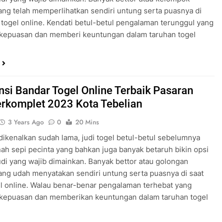
ang telah memperlihatkan sendiri untung serta puasnya di
 togel online. Kendati betul-betul pengalaman terunggul yang
kepuasan dan memberi keuntungan dalam taruhan togel
nsi Bandar Togel Online Terbaik Pasaran
erkomplet 2023 Kota Tebelian
3 Years Ago
0
20 Mins
ikenalkan sudah lama, judi togel betul-betul sebelumnya
nah sepi pecinta yang bahkan juga banyak betaruh bikin opsi
udi yang wajib dimainkan. Banyak bettor atau golongan
ang udah menyatakan sendiri untung serta puasnya di saat
l online. Walau benar-benar pengalaman terhebat yang
kepuasan dan memberikan keuntungan dalam taruhan togel