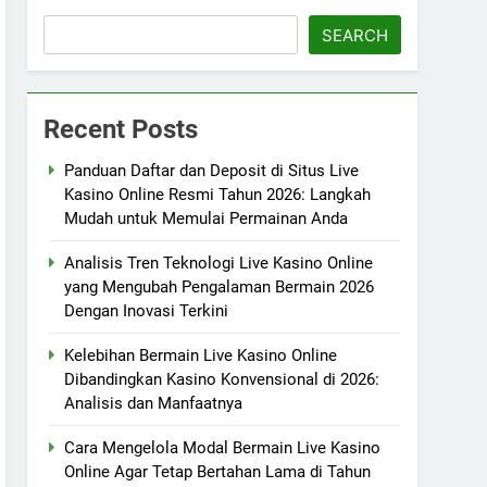
SEARCH
Recent Posts
Panduan Daftar dan Deposit di Situs Live
Kasino Online Resmi Tahun 2026: Langkah
Mudah untuk Memulai Permainan Anda
Analisis Tren Teknologi Live Kasino Online
yang Mengubah Pengalaman Bermain 2026
Dengan Inovasi Terkini
Kelebihan Bermain Live Kasino Online
Dibandingkan Kasino Konvensional di 2026:
Analisis dan Manfaatnya
Cara Mengelola Modal Bermain Live Kasino
Online Agar Tetap Bertahan Lama di Tahun