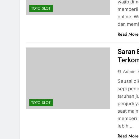
wajib dim
TOTO SLOT
memperlih
online. 
dan membe
Read More
Saran 
Terkom
Admin
Seusai di
sepi penc
taruhan j
TOTO SLOT
penjudi y
saat main
memberi 
lebih…
Read More