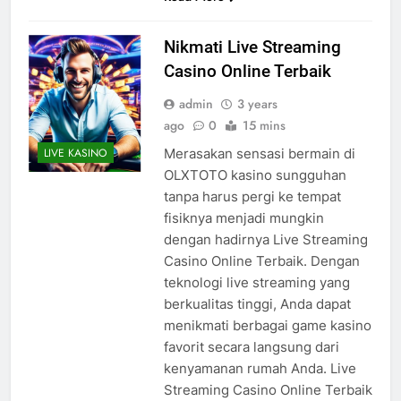
Nikmati Live Streaming
Casino Online Terbaik
admin
3 years
ago
0
15 mins
Merasakan sensasi bermain di
LIVE KASINO
OLXTOTO kasino sungguhan
tanpa harus pergi ke tempat
fisiknya menjadi mungkin
dengan hadirnya Live Streaming
Casino Online Terbaik. Dengan
teknologi live streaming yang
berkualitas tinggi, Anda dapat
menikmati berbagai game kasino
favorit secara langsung dari
kenyamanan rumah Anda. Live
Streaming Casino Online Terbaik