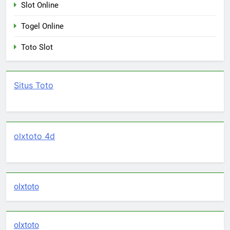
Slot Online
Togel Online
Toto Slot
Situs Toto
olxtoto 4d
olxtoto
olxtoto