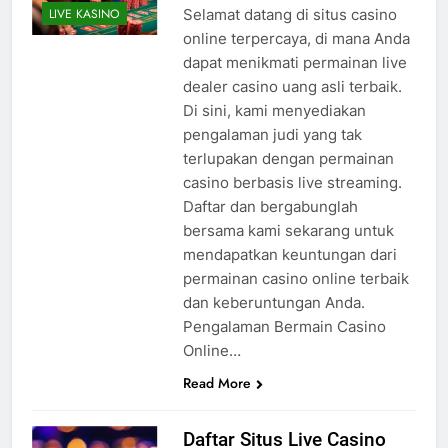
Selamat datang di situs casino
LIVE KASINO
online terpercaya, di mana Anda
dapat menikmati permainan live
dealer casino uang asli terbaik.
Di sini, kami menyediakan
pengalaman judi yang tak
terlupakan dengan permainan
casino berbasis live streaming.
Daftar dan bergabunglah
bersama kami sekarang untuk
mendapatkan keuntungan dari
permainan casino online terbaik
dan keberuntungan Anda.
Pengalaman Bermain Casino
Online…
Read More
Daftar Situs Live Casino