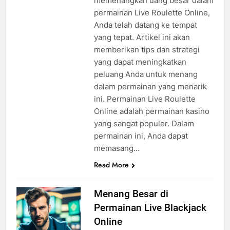
memenangkan uang besar dalam
permainan Live Roulette Online,
Anda telah datang ke tempat
yang tepat. Artikel ini akan
memberikan tips dan strategi
yang dapat meningkatkan
peluang Anda untuk menang
dalam permainan yang menarik
ini. Permainan Live Roulette
Online adalah permainan kasino
yang sangat populer. Dalam
permainan ini, Anda dapat
memasang…
Read More
Menang Besar di
Permainan Live Blackjack
Online