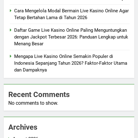
Cara Mengelola Modal Bermain Live Kasino Online Agar
Tetap Bertahan Lama di Tahun 2026
Daftar Game Live Kasino Online Paling Menguntungkan
dengan Jackpot Terbesar 2026: Panduan Lengkap untuk
Menang Besar
Mengapa Live Kasino Online Semakin Populer di
Indonesia Sepanjang Tahun 2026? Faktor-Faktor Utama
dan Dampaknya
Recent Comments
No comments to show.
Archives