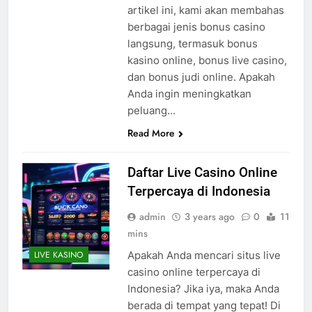
artikel ini, kami akan membahas
berbagai jenis bonus casino
langsung, termasuk bonus
kasino online, bonus live casino,
dan bonus judi online. Apakah
Anda ingin meningkatkan
peluang…
Read More
Daftar Live Casino Online
Terpercaya di Indonesia
admin
3 years ago
0
11
mins
Apakah Anda mencari situs live
LIVE KASINO
casino online terpercaya di
Indonesia? Jika iya, maka Anda
berada di tempat yang tepat! Di