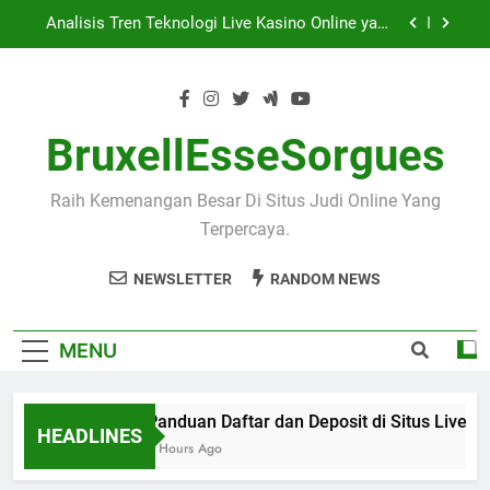
Skip
Memulai Permainan Anda
Analisis Tren Teknologi Live Kasino Online yang
to
Mengubah Pengalaman Bermain 2026 Dengan
Inovasi Terkini
content
Kelebihan Bermain Live Kasino Online
Dibandingkan Kasino Konvensional di 2026:
Analisis dan Manfaatnya
Cara Mengelola Modal Bermain Live Kasino
Online Agar Tetap Bertahan Lama di Tahun 2026
BruxellEsseSorgues
Panduan Daftar dan Deposit di Situs Live Kasino
Online Resmi Tahun 2026: Langkah Mudah untuk
Raih Kemenangan Besar Di Situs Judi Online Yang
Memulai Permainan Anda
Analisis Tren Teknologi Live Kasino Online yang
Terpercaya.
Mengubah Pengalaman Bermain 2026 Dengan
Inovasi Terkini
Kelebihan Bermain Live Kasino Online
NEWSLETTER
RANDOM NEWS
Dibandingkan Kasino Konvensional di 2026:
Analisis dan Manfaatnya
Cara Mengelola Modal Bermain Live Kasino
Online Agar Tetap Bertahan Lama di Tahun 2026
MENU
Panduan Daftar dan Deposit di Situs Live 
HEADLINES
7 Hours Ago