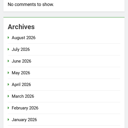
No comments to show.
Archives
August 2026
July 2026
June 2026
May 2026
April 2026
March 2026
February 2026
January 2026