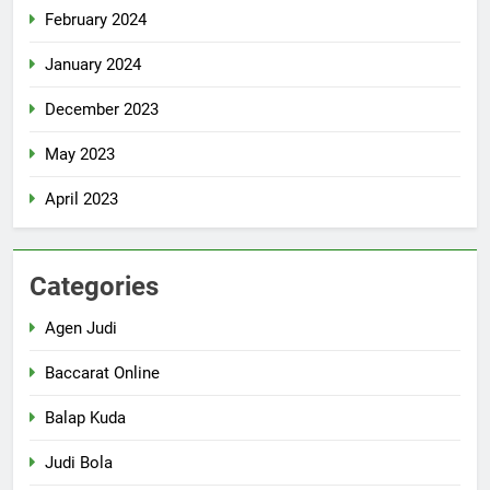
February 2024
January 2024
December 2023
May 2023
April 2023
Categories
Agen Judi
Baccarat Online
Balap Kuda
Judi Bola