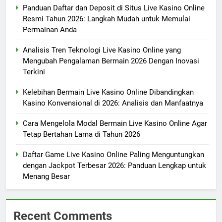
Panduan Daftar dan Deposit di Situs Live Kasino Online
Resmi Tahun 2026: Langkah Mudah untuk Memulai
Permainan Anda
Analisis Tren Teknologi Live Kasino Online yang
Mengubah Pengalaman Bermain 2026 Dengan Inovasi
Terkini
Kelebihan Bermain Live Kasino Online Dibandingkan
Kasino Konvensional di 2026: Analisis dan Manfaatnya
Cara Mengelola Modal Bermain Live Kasino Online Agar
Tetap Bertahan Lama di Tahun 2026
Daftar Game Live Kasino Online Paling Menguntungkan
dengan Jackpot Terbesar 2026: Panduan Lengkap untuk
Menang Besar
Recent Comments