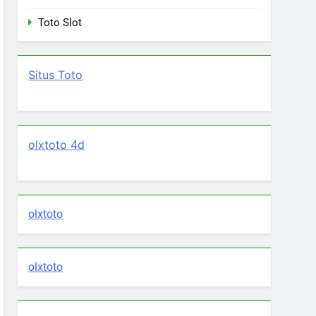
Toto Slot
Situs Toto
olxtoto 4d
olxtoto
olxtoto