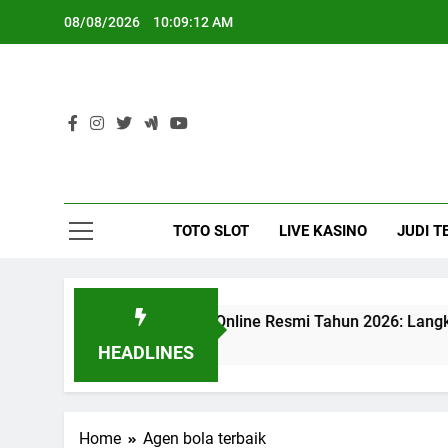
Skip
08/08/2026
10:09:13 AM
to
content
K
TOTO SLOT
LIVE KASINO
JUDI T
K
di Situs Live Kasino Online Resmi Tahun 2026: Langkah Muda
HEADLINES
Home
Agen bola terbaik