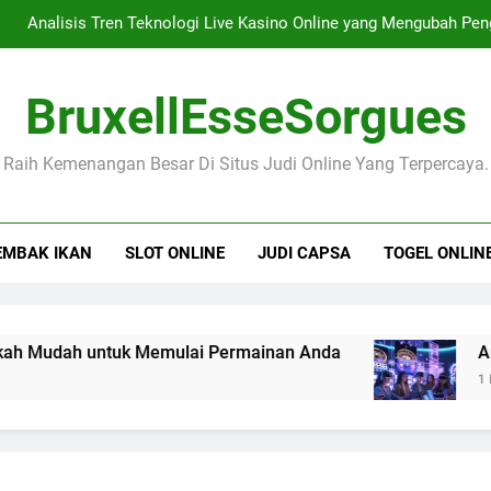
Analisis Tren Teknologi Live Kasino Online yang Mengubah Pe
elebihan Bermain Live Kasino Online Dibandingkan Kasino Konvensi
BruxellEsseSorgues
Cara Mengelola Modal Bermain Live Kasino Online Ag
Raih Kemenangan Besar Di Situs Judi Online Yang Terpercaya.
Panduan Daftar dan Deposit di Situs Live Kasino Online Resmi Ta
Analisis Tren Teknologi Live Kasino Online yang Mengubah Pe
EMBAK IKAN
SLOT ONLINE
JUDI CAPSA
TOGEL ONLIN
elebihan Bermain Live Kasino Online Dibandingkan Kasino Konvensi
Cara Mengelola Modal Bermain Live Kasino Online Ag
h untuk Memulai Permainan Anda
Analisis Tre
1 Day Ago