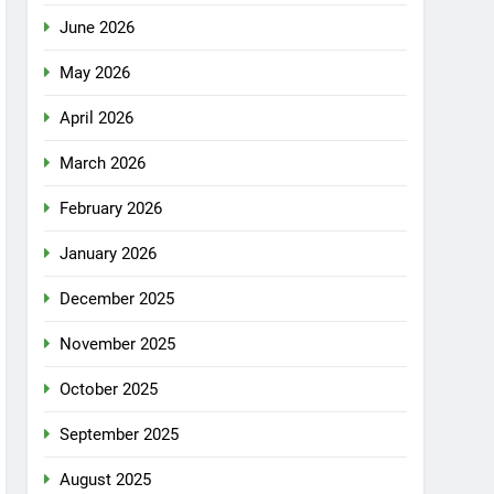
June 2026
May 2026
April 2026
March 2026
February 2026
January 2026
December 2025
November 2025
October 2025
September 2025
August 2025