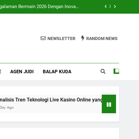
ngalaman Bermain 2026 Dengan Inovasi
Terkini
onal di 2026: Analisis dan Manfaatnya
ar Tetap Bertahan Lama di Tahun 2026
NEWSLETTER
RANDOM NEWS
hun 2026: Langkah Mudah untuk Memulai
Permainan Anda
ngalaman Bermain 2026 Dengan Inovasi
Terkini
E
AGEN JUDI
BALAP KUDA
onal di 2026: Analisis dan Manfaatnya
ar Tetap Bertahan Lama di Tahun 2026
n Teknologi Live Kasino Online yang Mengubah Pengalaman Be